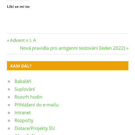
Líbí se mi to:
Navigace
Previous
Advent v I. A
Post:
Next
Nová pravidla pro antigenní testování (leden 2022)
pro
Post:
příspěvek
KAM DÁL?
Bakaláři
Suplování
Rozvrh hodin
Přihlášení do e-mailu
Intranet
Rozpočty
Dotace/Projekty EU