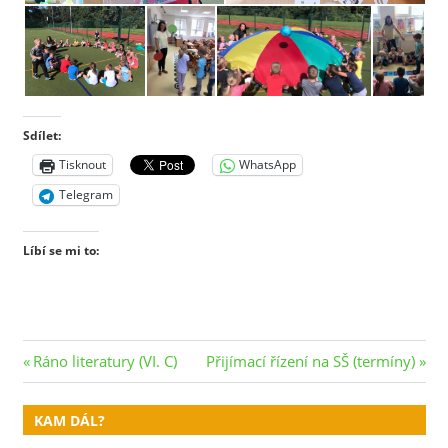
Sdílet:
Tisknout
WhatsApp
Telegram
Líbí se mi to:
Navigace
Previous
Next
Ráno literatury (VI. C)
Přijímací řízení na SŠ (termíny)
Post:
Post:
pro
KAM DÁL?
příspěvek