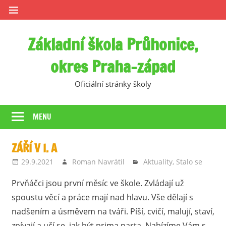
Skip
to
content
Základní škola Průhonice,
okres Praha-západ
Oficiální stránky školy
MENU
ZÁŘÍ V I. A
29.9.2021
Roman Navrátil
Aktuality
,
Stalo se
Prvňáčci jsou první měsíc ve škole. Zvládají už
spoustu věcí a práce mají nad hlavu. Vše dělají s
nadšením a úsměvem na tváři. Píší, cvičí, malují, staví,
zpívají a učí se, jak být prima parta. Nabízíme Vám s