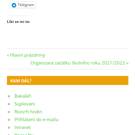
Telegram
Líbí se mi to:
Navigace
Previous
Hlavní prázdniny
Post:
Next
Organizace začátku školního roku 2021/2022
pro
Post:
příspěvek
KAM DÁL?
Bakaláři
Suplování
Rozvrh hodin
Přihlášení do e-mailu
Intranet
Rozpočty