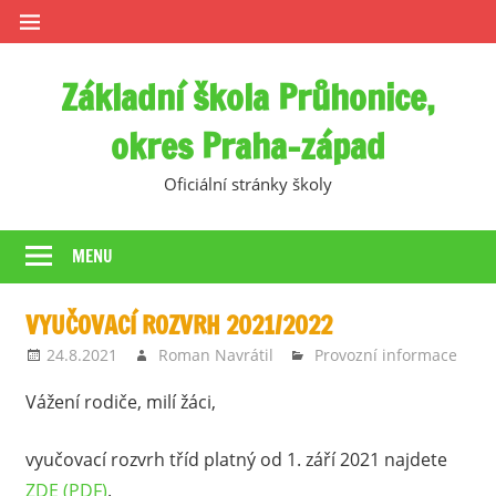
Skip
to
content
Základní škola Průhonice,
okres Praha-západ
Oficiální stránky školy
MENU
VYUČOVACÍ ROZVRH 2021/2022
24.8.2021
Roman Navrátil
Provozní informace
Vážení rodiče, milí žáci,
vyučovací rozvrh tříd platný od 1. září 2021 najdete
ZDE (PDF)
.