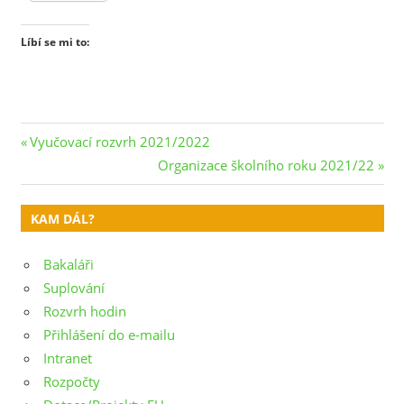
Líbí se mi to:
Navigace
Previous
Vyučovací rozvrh 2021/2022
Post:
Next
Organizace školního roku 2021/22
pro
Post:
příspěvek
KAM DÁL?
Bakaláři
Suplování
Rozvrh hodin
Přihlášení do e-mailu
Intranet
Rozpočty