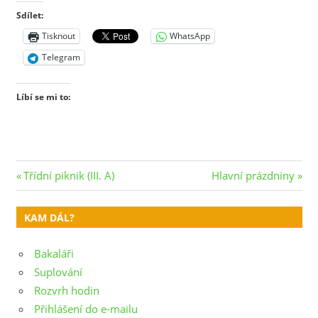
Sdílet:
Tisknout
WhatsApp
Telegram
Líbí se mi to:
Navigace
Previous
Next
Třídní piknik (III. A)
Hlavní prázdniny
Post:
Post:
pro
KAM DÁL?
příspěvek
Bakaláři
Suplování
Rozvrh hodin
Přihlášení do e-mailu