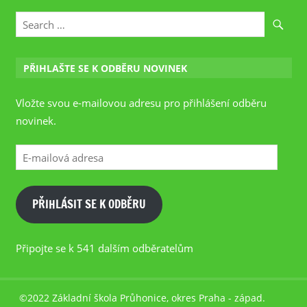
PŘIHLAŠTE SE K ODBĚRU NOVINEK
Vložte svou e-mailovou adresu pro přihlášení odběru
novinek.
E-
mailová
adresa
PŘIHLÁSIT SE K ODBĚRU
Připojte se k 541 dalším odběratelům
©2022 Základní škola Průhonice, okres Praha - západ.