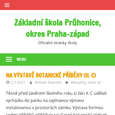
Skip
to
content
Základní škola Průhonice,
okres Praha-západ
Oficiální stránky školy
MENU
NA VÝSTAVĚ BOTANICKÉ PŘÍBĚHY (II. C)
2.7.2021
Roman Navrátil
Aktuality
,
Stalo se
Těsně před závěrem školního roku si žáci II. C udělali
vycházku do parku na zajímavou výstavu
instalovanou v prostorách zámku. Výstava formou
sedmi příběhů přibližuje současný botanický výzkum