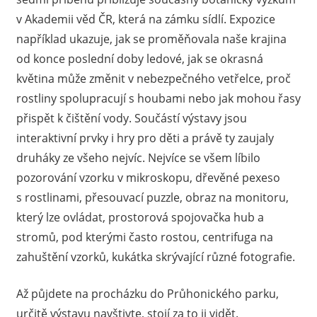
v Akademii věd ČR, která na zámku sídlí. Expozice
například ukazuje, jak se proměňovala naše krajina
od konce poslední doby ledové, jak se okrasná
květina může změnit v nebezpečného vetřelce, proč
rostliny spolupracují s houbami nebo jak mohou řasy
přispět k čištění vody. Součástí výstavy jsou
interaktivní prvky i hry pro děti a právě ty zaujaly
druháky ze všeho nejvíc. Nejvíce se všem líbilo
pozorování vzorku v mikroskopu, dřevěné pexeso
s rostlinami, přesouvací puzzle, obraz na monitoru,
který lze ovládat, prostorová spojovačka hub a
stromů, pod kterými často rostou, centrifuga na
zahuštění vzorků, kukátka skrývající různé fotografie.
Až půjdete na procházku do Průhonického parku,
určitě výstavu navštivte, stojí za to ji vidět.