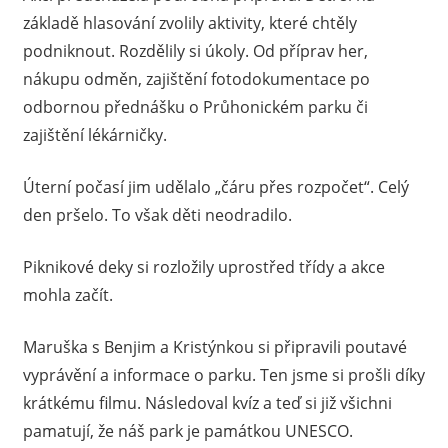
základě hlasování zvolily aktivity, které chtěly
podniknout. Rozdělily si úkoly. Od příprav her,
nákupu odměn, zajištění fotodokumentace po
odbornou přednášku o Průhonickém parku či
zajištění lékárničky.
Úterní počasí jim udělalo „čáru přes rozpočet“. Celý
den pršelo. To však děti neodradilo.
Piknikové deky si rozložily uprostřed třídy a akce
mohla začít.
Maruška s Benjim a Kristýnkou si připravili poutavé
vyprávění a informace o parku. Ten jsme si prošli díky
krátkému filmu. Následoval kvíz a teď si již všichni
pamatují, že náš park je památkou UNESCO.