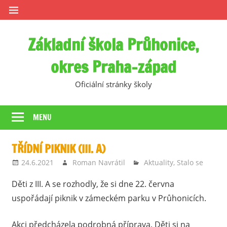
Skip
to
content
Základní škola Průhonice,
okres Praha-západ
Oficiální stránky školy
MENU
TŘÍDNÍ PIKNIK (III. A)
24.6.2021
Roman Navrátil
Aktuality
,
Stalo se
Děti z III. A se rozhodly, že si dne 22. června
uspořádají piknik v zámeckém parku v Průhonicích.
Akci předcházela podrobná příprava. Děti si na