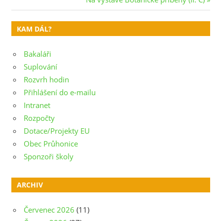
pro
Post:
příspěvek
KAM DÁL?
Bakaláři
Suplování
Rozvrh hodin
Přihlášení do e-mailu
Intranet
Rozpočty
Dotace/Projekty EU
Obec Průhonice
Sponzoři školy
ARCHIV
Červenec 2026
(11)