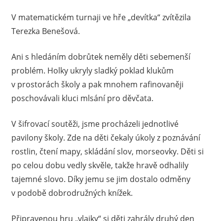
V matematickém turnaji ve hře „devítka“ zvítězila
Terezka Benešová.
Ani s hledáním dobrůtek neměly děti sebemenší
problém. Holky ukryly sladký poklad klukům
v prostorách školy a pak mnohem rafinovaněji
poschovávali kluci mlsání pro děvčata.
V šifrovací soutěži, jsme procházeli jednotlivé
pavilony školy. Zde na děti čekaly úkoly z poznávání
rostlin, čtení mapy, skládání slov, morseovky. Děti si
po celou dobu vedly skvěle, takže hravě odhalily
tajemné slovo. Díky jemu se jim dostalo odměny
v podobě dobrodružných knížek.
Připravenou hru „vlajky“ si děti zahrály druhý den