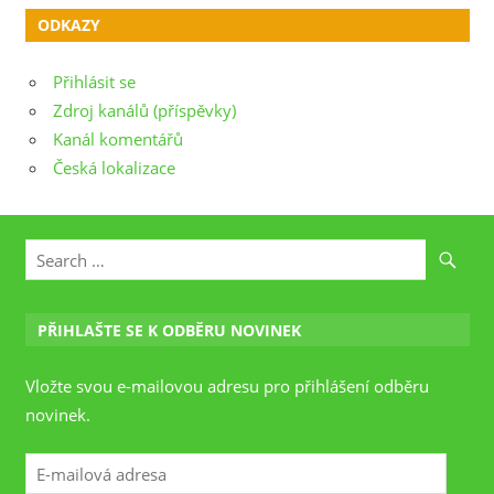
ODKAZY
Přihlásit se
Zdroj kanálů (příspěvky)
Kanál komentářů
Česká lokalizace
PŘIHLAŠTE SE K ODBĚRU NOVINEK
Vložte svou e-mailovou adresu pro přihlášení odběru
novinek.
E-