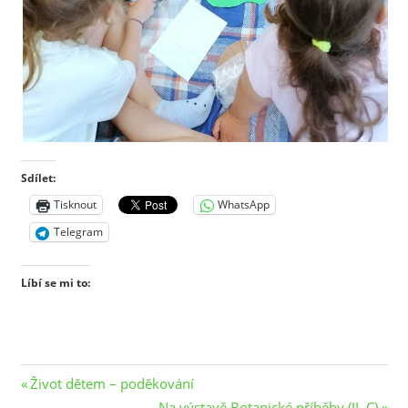
Sdílet:
Tisknout
WhatsApp
Telegram
Líbí se mi to:
Navigace
Previous
Život dětem – poděkování
Post:
Next
Na výstavě Botanické příběhy (II. C)