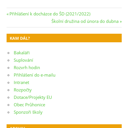
Navigace
Previous
Přihlášení k docházce do ŠD (2021/2022)
Post:
Next
Školní družina od února do dubna
pro
Post:
příspěvek
KAM DÁL?
Bakaláři
Suplování
Rozvrh hodin
Přihlášení do e-mailu
Intranet
Rozpočty
Dotace/Projekty EU
Obec Průhonice
Sponzoři školy