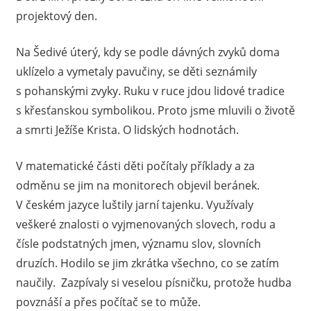
projektový den.
Na Šedivé úterý, kdy se podle dávných zvyků doma
uklízelo a vymetaly pavučiny, se děti seznámily
s pohanskými zvyky. Ruku v ruce jdou lidové tradice
s křesťanskou symbolikou. Proto jsme mluvili o životě
a smrti Ježíše Krista. O lidských hodnotách.
V matematické části děti počítaly příklady a za
odměnu se jim na monitorech objevil beránek.
V českém jazyce luštily jarní tajenku. Využívaly
veškeré znalosti o vyjmenovaných slovech, rodu a
čísle podstatných jmen, významu slov, slovních
druzích. Hodilo se jim zkrátka všechno, co se zatím
naučily. Zazpívaly si veselou písničku, protože hudba
povznáší a přes počítač se to může.