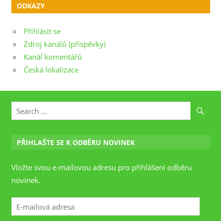
ODKAZY
Přihlásit se
Zdroj kanálů (příspěvky)
Kanál komentářů
Česká lokalizace
PŘIHLAŠTE SE K ODBĚRU NOVINEK
Vložte svou e-mailovou adresu pro přihlášení odběru
novinek.
E-
mailová