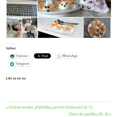
Sdílet:
Tisknout
WhatsApp
Telegram
Líbí se mi to:
Navigace
Previous
Online modní přehlídka jarních klobouků (II. C)
Post:
Next
Čtení do pelíšku (III. A)