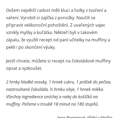
Ovšem největší radost měli kluci a holky z tvoření a
vaření. Vyrobili si zajíčka z ponožky. Naučili se
připravit velikonoční pohoštění. Z uvařených vajec
vznikly myšky a kuřátka. Někteří byli v takovém
zápalu, že využili recept od paní učitelky na muffiny a
pekli i po skončení výuky.
Jestli chcete, můžete si recept na čokoládové muffiny
opsat a vyzkoušet.
2 hrnky hladké mouky, 1 hrnek cukru, 1 prášek do pečiva,
nastrouhaná čokoláda, ½ hrnku oleje, 1 hrnek mléka.
Všechny ingredience smíchej a nalej do košíčků na
muffiny. Pečeme v troubě 18 minut na 180 stupňů.
Jana Bergerová, třídní učitelka