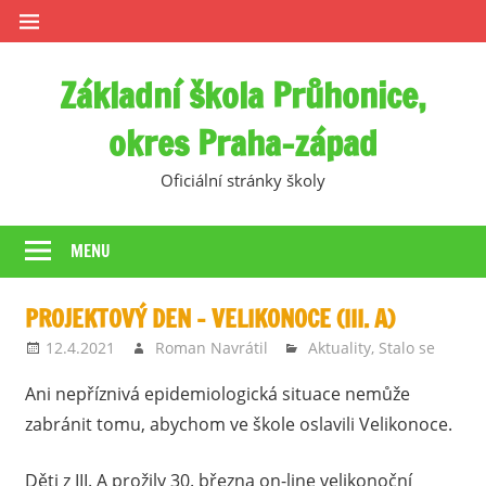
Skip
to
content
Základní škola Průhonice,
okres Praha-západ
Oficiální stránky školy
MENU
PROJEKTOVÝ DEN – VELIKONOCE (III. A)
12.4.2021
Roman Navrátil
Aktuality
,
Stalo se
Ani nepříznivá epidemiologická situace nemůže
zabránit tomu, abychom ve škole oslavili Velikonoce.
Děti z III. A prožily 30. března on-line velikonoční