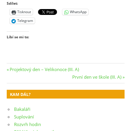
Sdílet:
Tisknout
WhatsApp
Telegram
Líbí se mi to:
Navigace
Previous
Projektový den – Velikonoce (III. A)
Post:
Next
První den ve škole (III. A)
pro
Post:
příspěvek
KAM DÁL?
Bakaláři
Suplování
Rozvrh hodin