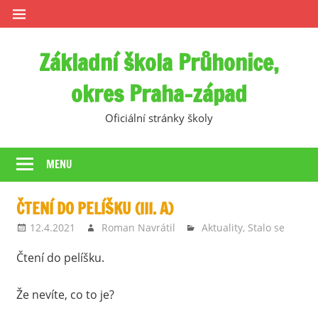
Skip
to
content
Základní škola Průhonice,
okres Praha-západ
Oficiální stránky školy
MENU
ČTENÍ DO PELÍŠKU (III. A)
12.4.2021
Roman Navrátil
Aktuality
,
Stalo se
Čtení do pelíšku.
Že nevíte, co to je?