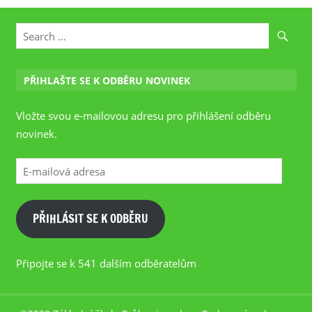
PŘIHLAŠTE SE K ODBĚRU NOVINEK
Vložte svou e-mailovou adresu pro přihlášení odběru
novinek.
E-
mailová
adresa
PŘIHLÁSIT SE K ODBĚRU
Připojte se k 541 dalším odběratelům