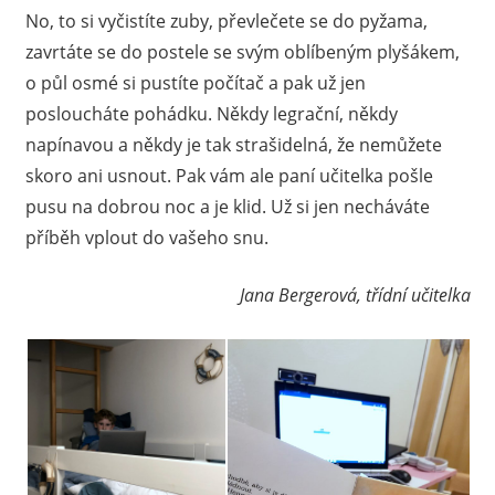
No, to si vyčistíte zuby, převlečete se do pyžama,
zavrtáte se do postele se svým oblíbeným plyšákem,
o půl osmé si pustíte počítač a pak už jen
posloucháte pohádku. Někdy legrační, někdy
napínavou a někdy je tak strašidelná, že nemůžete
skoro ani usnout. Pak vám ale paní učitelka pošle
pusu na dobrou noc a je klid. Už si jen necháváte
příběh vplout do vašeho snu.
Jana Bergerová, třídní učitelka