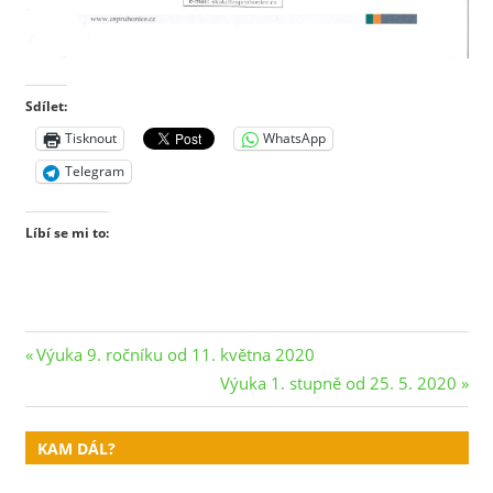
Sdílet:
Tisknout
WhatsApp
Telegram
Líbí se mi to:
Navigace
Previous
Výuka 9. ročníku od 11. května 2020
Post:
Next
Výuka 1. stupně od 25. 5. 2020
pro
Post:
příspěvek
KAM DÁL?