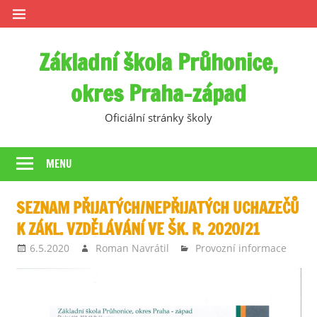
Skip
to
content
Základní škola Průhonice,
okres Praha-západ
Oficiální stránky školy
MENU
SEZNAM PŘIJATÝCH/NEPŘIJATÝCH UCHAZEČŮ
K ZÁKL. VZDĚLÁVÁNÍ VE ŠK. R. 2020/21
6.5.2020
Roman Navrátil
Provozní informace