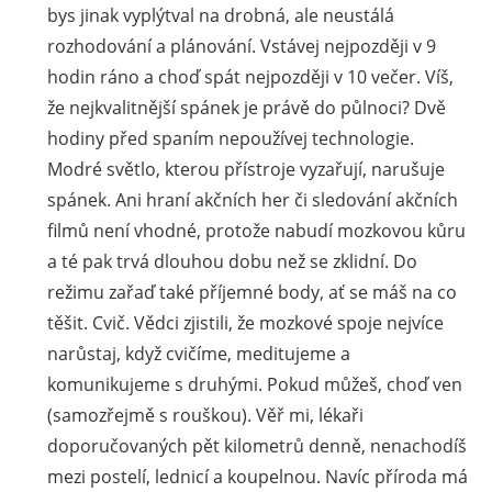
bys jinak vyplýtval na drobná, ale neustálá
rozhodování a plánování. Vstávej nejpozději v 9
hodin ráno a choď spát nejpozději v 10 večer. Víš,
že nejkvalitnější spánek je právě do půlnoci? Dvě
hodiny před spaním nepoužívej technologie.
Modré světlo, kterou přístroje vyzařují, narušuje
spánek. Ani hraní akčních her či sledování akčních
filmů není vhodné, protože nabudí mozkovou kůru
a té pak trvá dlouhou dobu než se zklidní. Do
režimu zařaď také příjemné body, ať se máš na co
těšit. Cvič. Vědci zjistili, že mozkové spoje nejvíce
narůstaj, když cvičíme, meditujeme a
komunikujeme s druhými. Pokud můžeš, choď ven
(samozřejmě s rouškou). Věř mi, lékaři
doporučovaných pět kilometrů denně, nenachodíš
mezi postelí, lednicí a koupelnou. Navíc příroda má