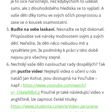
je to sice náročnější, než kdybychom to udělali
sami, ale z dlouhodobého hlediska se to vyplatí. A
vaše děti díky tomu ve svých očích povyrostou a
zase se o kousek osamostatní.
Buďte na sebe laskaví.
Nesnažte se být dokonalí.
Přizpůsobte své nároky možnostem svým a svých
dětí. Neřešte, že děti něco nebudou mít a
vysvětlete jim, že podmínky k práci v této době
nejsou pro všechny stejné.
Nechtějí vaše děti naslouchat rady dospělých? Tak
jim
pusťte video
! Nejlepší videa o učení u nás
natáčí Jan Kohut, jsou dostupná na YouTube –
např.:
https://www.youtube.com/watch?
v=_CNeIeNByCg
Poučné je také následující video v
angličtině, lze zapnout české titulky:
https://www.studenta.cz/work/video-zarucene-