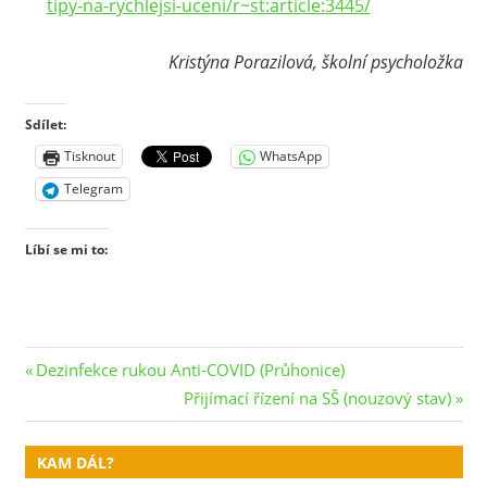
tipy-na-rychlejsi-uceni/r~st:article:3445/
Kristýna Porazilová, školní psycholožka
Sdílet:
Tisknout
WhatsApp
Telegram
Líbí se mi to:
Navigace
Previous
Dezinfekce rukou Anti-COVID (Průhonice)
Post:
Next
Přijímací řízení na SŠ (nouzový stav)
pro
Post:
příspěvek
KAM DÁL?