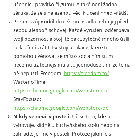
učebnici, pravítko či gumu. A také není žádná
záruka, že se s nalezenou věcí k učení hned vrátíš.
Přepni svůj
mobil
do režimu letadla nebo jej před
sebou alespoň schovej. Každé vyrušení odčerpává
tvoji pozornost a stojí tě pak zbytečně mnoho úsilí
se k učení vrátit. Existují aplikace, které ti
pomohou věnovat se místo sociálním sítím
něčemu užitečnějšímu a to jednoduše tím, že tě na
ně nepustí. Freedom:
https://freedom.to/
WastenoTime:
https://chrome.google.com/webstore/de…
StayFocusd:
https://chrome.google.com/webstore/de
Nikdy se neuč v posteli.
Uč se tam, kde ti to
vyhovuje, klidně u kuchyňského stolu nebo na
zahradě, jen ne v posteli. Protože jakmile si