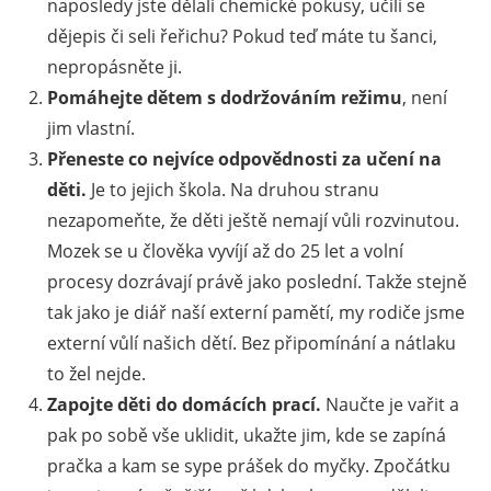
naposledy jste dělali chemické pokusy, učili se
dějepis či seli řeřichu? Pokud teď máte tu šanci,
nepropásněte ji.
Pomáhejte dětem s dodržováním režimu
, není
jim vlastní.
Přeneste co nejvíce odpovědnosti za učení na
děti.
Je to jejich škola. Na druhou stranu
nezapomeňte, že děti ještě nemají vůli rozvinutou.
Mozek se u člověka vyvíjí až do 25 let a volní
procesy dozrávají právě jako poslední. Takže stejně
tak jako je diář naší externí pamětí, my rodiče jsme
externí vůlí našich dětí. Bez připomínání a nátlaku
to žel nejde.
Zapojte děti do domácích prací.
Naučte je vařit a
pak po sobě vše uklidit, ukažte jim, kde se zapíná
pračka a kam se sype prášek do myčky. Zpočátku