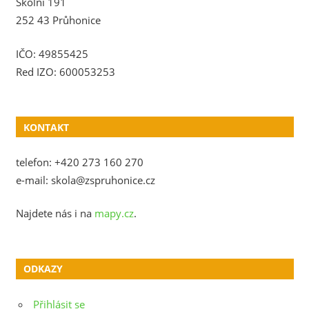
Školní 191
252 43 Průhonice
IČO: 49855425
Red IZO: 600053253
KONTAKT
telefon: +420 273 160 270
e-mail: skola@zspruhonice.cz
Najdete nás i na
mapy.cz
.
ODKAZY
Přihlásit se