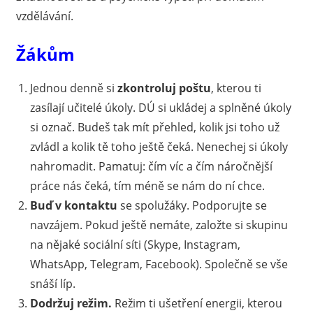
vzdělávání.
Žákům
Jednou denně si
zkontroluj poštu
, kterou ti
zasílají učitelé úkoly. DÚ si ukládej a splněné úkoly
si označ. Budeš tak mít přehled, kolik jsi toho už
zvládl a kolik tě toho ještě čeká. Nenechej si úkoly
nahromadit. Pamatuj: čím víc a čím náročnější
práce nás čeká, tím méně se nám do ní chce.
Buď v kontaktu
se spolužáky. Podporujte se
navzájem. Pokud ještě nemáte, založte si skupinu
na nějaké sociální síti (Skype, Instagram,
WhatsApp, Telegram, Facebook). Společně se vše
snáší líp.
Dodržuj režim.
Režim ti ušetření energii, kterou