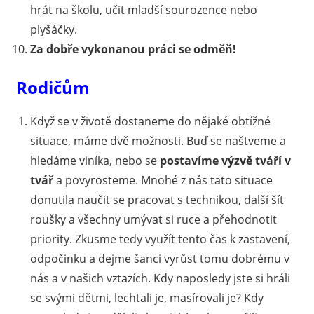
hrát na školu, učit mladší sourozence nebo
plyšáčky.
Za dobře vykonanou práci se odměň!
Rodičům
Když se v životě dostaneme do nějaké obtížné
situace, máme dvě možnosti. Buď se naštveme a
hledáme viníka, nebo se
postavíme výzvě tváří v
tvář
a povyrosteme. Mnohé z nás tato situace
donutila naučit se pracovat s technikou, další šít
roušky a všechny umývat si ruce a přehodnotit
priority. Zkusme tedy využít tento čas k zastavení,
odpočinku a dejme šanci vyrůst tomu dobrému v
nás a v našich vztazích. Kdy naposledy jste si hráli
se svými dětmi, lechtali je, masírovali je? Kdy