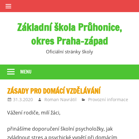
Skip
to
content
Základní škola Průhonice,
okres Praha-západ
Oficiální stránky školy
MENU
ZÁSADY PRO DOMÁCÍ VZDĚLÁVÁNÍ
31.3.2020
Roman Navrátil
Provozní informace
Vážení rodiče, milí žáci,
přinášíme doporučení školní psycholožky, jak
zvládnout stres a psychické vypětí při domácím