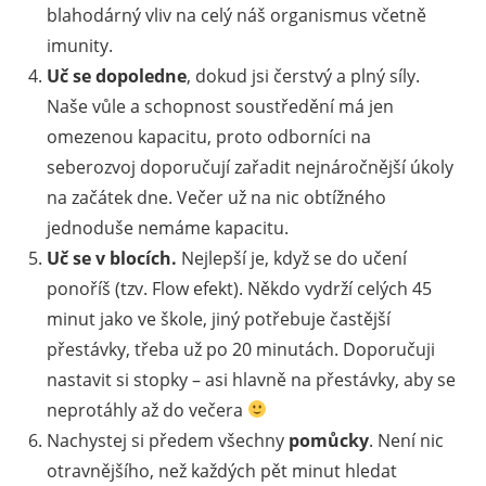
blahodárný vliv na celý náš organismus včetně
imunity.
Uč se dopoledne
, dokud jsi čerstvý a plný síly.
Naše vůle a schopnost soustředění má jen
omezenou kapacitu, proto odborníci na
seberozvoj doporučují zařadit nejnáročnější úkoly
na začátek dne. Večer už na nic obtížného
jednoduše nemáme kapacitu.
Uč se v blocích.
Nejlepší je, když se do učení
ponoříš (tzv. Flow efekt). Někdo vydrží celých 45
minut jako ve škole, jiný potřebuje častější
přestávky, třeba už po 20 minutách. Doporučuji
nastavit si stopky – asi hlavně na přestávky, aby se
neprotáhly až do večera
Nachystej si předem všechny
pomůcky
. Není nic
otravnějšího, než každých pět minut hledat