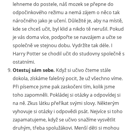
lehneme do postele, náš mozek se přepne do
odpočinkového režimu a nemá zájem o něco tak
náročného jako je učení. Důležité je, aby na místě,
kde se chceš učit, byl klid a nikdo tě nerušil. Pokud
je vás doma více, podpořte se navzájem a učte se
společně ve stejnou dobu. Vydržíte tak déle. I
Harry Potter se chodil učit do studovny společně s
ostatními.
Otestuj sám sebe.
Když si učivo čteme stále
dokola, získáme falešný pocit, že už všechno víme.
Při písemce jsme pak zaskočeni tím, kolik jsme
toho zapomněli. Pokládej si otázky a odpovídej si
na ně. Zkus látku přeříkat svými slovy. Některým
vyhovuje si otázky i odpovědi psát. Nejvíce si toho
zapamatujeme, když se učivo snažíme vysvětlit
druhým, třeba spolužákovi. Menší děti si mohou