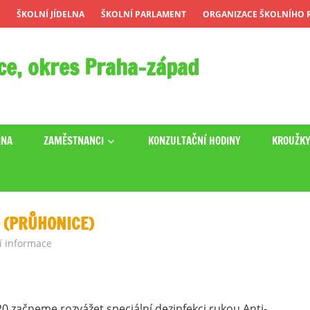
ŠKOLNÍ JÍDELNA
ŠKOLNÍ PARLAMENT
ORGANIZACE ŠKOLNÍHO R
ce, okres Praha-západ
INA
ZAMĚSTNANCI
KONZULTAČNÍ HODINY
KROUŽK
 (PRŮHONICE)
í informace
20 začneme rozvážet speciální dezinfekci rukou Anti-