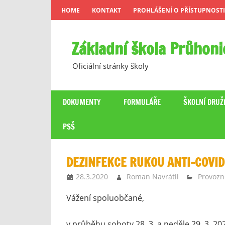
Skip
HOME
KONTAKT
PROHLÁŠENÍ O PŘÍSTUPNOSTI
to
content
Základní škola Průhoni
Oficiální stránky školy
DOKUMENTY
FORMULÁŘE
ŠKOLNÍ DRUŽ
PSŠ
DEZINFEKCE RUKOU ANTI-COVID
28.3.2020
Roman Navrátil
Provozn
Vážení spoluobčané,
v průběhu soboty 28. 3. a neděle 29. 3. 20