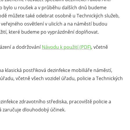
 to bylo u roušek a v průběhu dalších dnů budeme
odě můžete také odebrat osobně u Technických služeb,
eřejného osvětlení v ulicích a na náměstí budou
žití, které budeme po vyprázdnění doplňovat.
házení a dodržování
Návodu k použití (PDF)
, včetně
a klasická postřiková dezinfekce mobiliáře náměstí,
řadu, včetně všech vozidel úřadu, policie a Technických
dezinfekce zdravotního střediska, pracoviště policie a
 zaručuje dlouhodobý účinek.