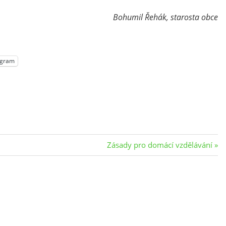
Bohumil Řehák, starosta obce
egram
Next
Zásady pro domácí vzdělávání
Post: