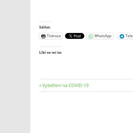
Sdílet:
Tisknout
WhatsApp
Tel
Líbí se mi to:
Navigace
Previous
Vyšetření na COVID-19
Post:
pro
příspěvek