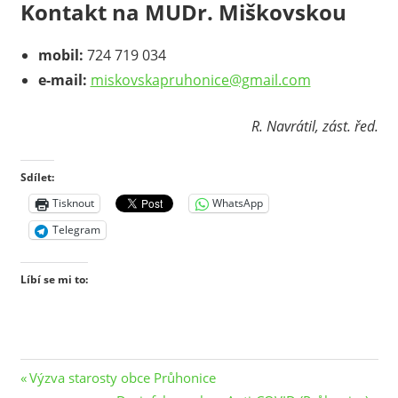
Kontakt na MUDr. Miškovskou
mobil:
724 719 034
e-mail:
miskovskapruhonice@gmail.com
R. Navrátil, zást. řed.
Sdílet:
Tisknout
WhatsApp
Telegram
Líbí se mi to:
Navigace
Previous
Výzva starosty obce Průhonice