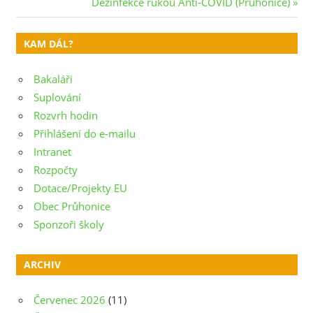
Post:
Next
Dezinfekce rukou Anti-COVID (Průhonice)
pro
Post:
příspěvek
KAM DÁL?
Bakaláři
Suplování
Rozvrh hodin
Přihlášení do e-mailu
Intranet
Rozpočty
Dotace/Projekty EU
Obec Průhonice
Sponzoři školy
ARCHIV
Červenec 2026
(11)