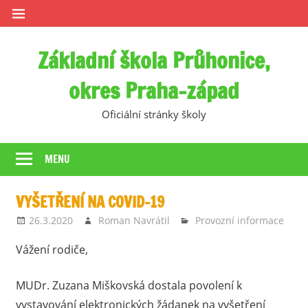
Skip
to
content
Základní škola Průhonice,
okres Praha-západ
Oficiální stránky školy
MENU
VYŠETŘENÍ NA COVID-19
26.3.2020
Roman Navrátil
Provozní informace
Vážení rodiče,
MUDr. Zuzana Miškovská dostala povolení k
vystavování elektronických žádanek na vyšetření