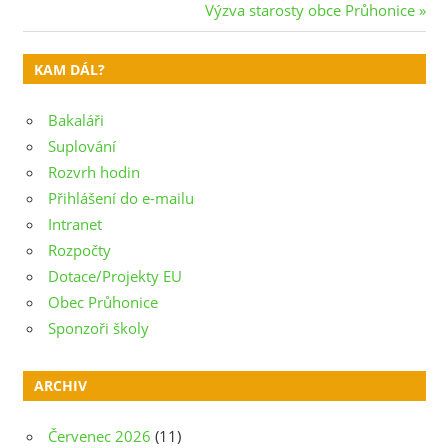
Post:
Next
Výzva starosty obce Průhonice
pro
Post:
příspěvek
KAM DÁL?
Bakaláři
Suplování
Rozvrh hodin
Přihlášení do e-mailu
Intranet
Rozpočty
Dotace/Projekty EU
Obec Průhonice
Sponzoři školy
ARCHIV
Červenec 2026
(11)