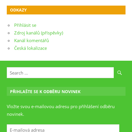
ODKAZY
Přihlásit se
Zdroj kanálů (příspěvky)
Kanál komentářů
Česká lokalizace
PŘIHLAŠTE SE K ODBĚRU NOVINEK
Vložte svou e-mailovou adresu pro přihlášení odběru
novinek.
E-