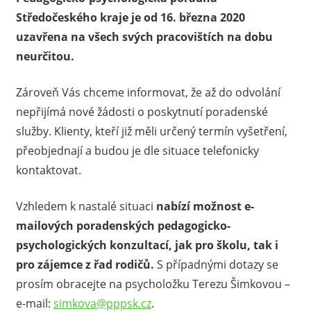
Středočeského kraje je od 16. března 2020
uzavřena na všech svých pracovištích na dobu
neurčitou.
Zároveň Vás chceme informovat, že až do odvolání
nepřijímá nové žádosti o poskytnutí poradenské
služby. Klienty, kteří již měli určený termín vyšetření,
přeobjednají a budou je dle situace telefonicky
kontaktovat.
Vzhledem k nastalé situaci
nabízí možnost e-
mailových poradenských pedagogicko-
psychologických konzultací, jak pro školu, tak i
pro zájemce z řad rodičů.
S případnými dotazy se
prosím obracejte na psycholožku Terezu Šimkovou –
e-mail:
simkova@pppsk.cz
.