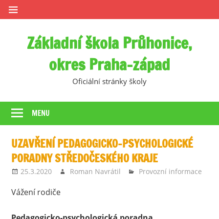
Skip
to
content
Základní škola Průhonice,
okres Praha-západ
Oficiální stránky školy
MENU
UZAVŘENÍ PEDAGOGICKO-PSYCHOLOGICKÉ
PORADNY STŘEDOČESKÉHO KRAJE
25.3.2020
Roman Navrátil
Provozní informace
Vážení rodiče
Pedagogicko-psychologická poradna