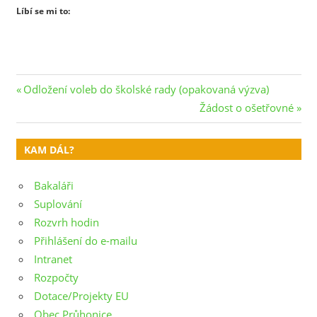
Líbí se mi to:
Navigace
Previous
Odložení voleb do školské rady (opakovaná výzva)
Post:
Next
Žádost o ošetřovné
pro
Post:
příspěvek
KAM DÁL?
Bakaláři
Suplování
Rozvrh hodin
Přihlášení do e-mailu
Intranet
Rozpočty
Dotace/Projekty EU
Obec Průhonice