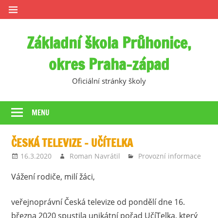
Skip
to
content
Základní škola Průhonice,
okres Praha-západ
Oficiální stránky školy
MENU
ČESKÁ TELEVIZE – UČÍTELKA
16.3.2020
Roman Navrátil
Provozní informace
Vážení rodiče, milí žáci,
veřejnoprávní Česká televize od pondělí dne 16.
března 2020 spustila unikátní pořad UčíTelka, který