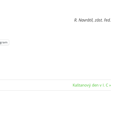
R. Navrátil, zást. řed.
egram
Next
Kaštanový den v I. C
Post: