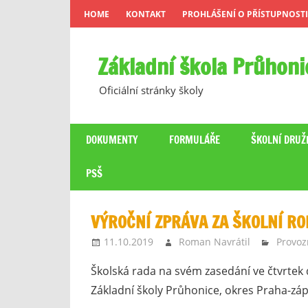
Skip
HOME
KONTAKT
PROHLÁŠENÍ O PŘÍSTUPNOSTI
to
content
Základní škola Průhoni
Oficiální stránky školy
DOKUMENTY
FORMULÁŘE
ŠKOLNÍ DRUŽ
PSŠ
VÝROČNÍ ZPRÁVA ZA ŠKOLNÍ RO
11.10.2019
Roman Navrátil
Provoz
Školská rada na svém zasedání ve čtvrtek d
Základní školy Průhonice, okres Praha-záp