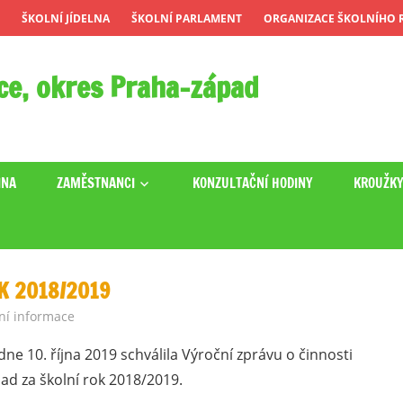
ŠKOLNÍ JÍDELNA
ŠKOLNÍ PARLAMENT
ORGANIZACE ŠKOLNÍHO R
ce, okres Praha-západ
INA
ZAMĚSTNANCI
KONZULTAČNÍ HODINY
KROUŽK
K 2018/2019
ní informace
ne 10. října 2019 schválila Výroční zprávu o činnosti
ad za školní rok 2018/2019.