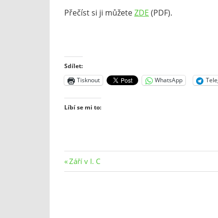
Přečíst si ji můžete
ZDE
(PDF).
Sdílet:
Tisknout
WhatsApp
Tel
Líbí se mi to:
Navigace
Previous
Září v I. C
Post:
pro
příspěvek