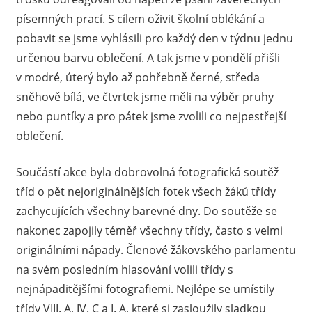
písemných prací. S cílem oživit školní oblékání a
pobavit se jsme vyhlásili pro každý den v týdnu jednu
určenou barvu oblečení. A tak jsme v pondělí přišli
v modré, úterý bylo až pohřebně černé, středa
sněhově bílá, ve čtvrtek jsme měli na výběr pruhy
nebo puntíky a pro pátek jsme zvolili co nejpestřejší
oblečení.
Součástí akce byla dobrovolná fotografická soutěž
tříd o pět nejoriginálnějších fotek všech žáků třídy
zachycujících všechny barevné dny. Do soutěže se
nakonec zapojily téměř všechny třídy, často s velmi
originálními nápady. Členové žákovského parlamentu
na svém posledním hlasování volili třídy s
nejnápaditějšími fotografiemi. Nejlépe se umístily
třídy VIII. A, IV. C a I. A, které si zasloužily sladkou