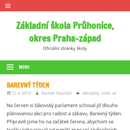
Skip
to
content
Základní škola Průhonice,
okres Praha-západ
Oficiální stránky školy
MENU
BAREVNÝ TÝDEN
21.6.2019
Roman Navrátil
Aktuality
,
Stalo se
Na červen si žákovský parlament schoval již dlouho
plánovanou akci pro radost a zábavu, Barevný týden.
Připravili jsme ho na začátek června, abychom se
trošku odreagovali od napětí ze psaní závěrečných