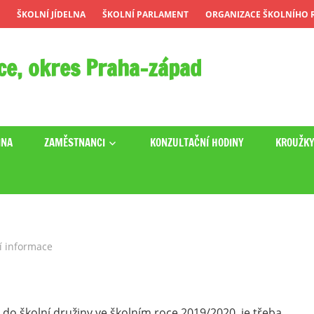
ŠKOLNÍ JÍDELNA
ŠKOLNÍ PARLAMENT
ORGANIZACE ŠKOLNÍHO R
ce, okres Praha-západ
INA
ZAMĚSTNANCI
KONZULTAČNÍ HODINY
KROUŽK
í informace
do školní družiny ve školním roce 2019/2020, je třeba