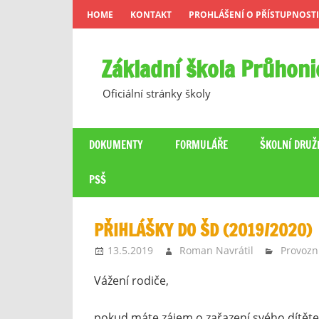
Skip
HOME
KONTAKT
PROHLÁŠENÍ O PŘÍSTUPNOSTI
to
content
Základní škola Průhoni
Oficiální stránky školy
DOKUMENTY
FORMULÁŘE
ŠKOLNÍ DRUŽ
PSŠ
PŘIHLÁŠKY DO ŠD (2019/2020)
13.5.2019
Roman Navrátil
Provozn
Vážení rodiče,
pokud máte zájem o zařazení svého dítěte 