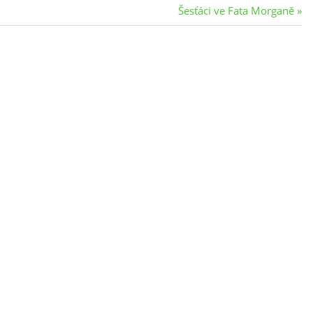
Next
Šesťáci ve Fata Morganě
Post: