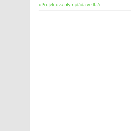
Navigace
Previous
Projektová olympiáda ve II. A
Post:
pro
příspěvek