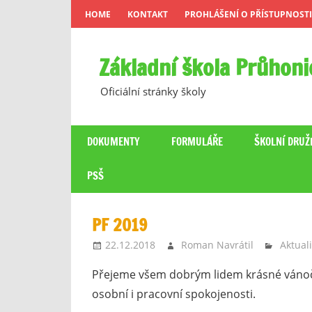
Skip
HOME
KONTAKT
PROHLÁŠENÍ O PŘÍSTUPNOSTI
to
content
Základní škola Průhoni
Oficiální stránky školy
DOKUMENTY
FORMULÁŘE
ŠKOLNÍ DRUŽ
PSŠ
PF 2019
22.12.2018
Roman Navrátil
Aktuali
Přejeme všem dobrým lidem krásné vánočn
osobní i pracovní spokojenosti.