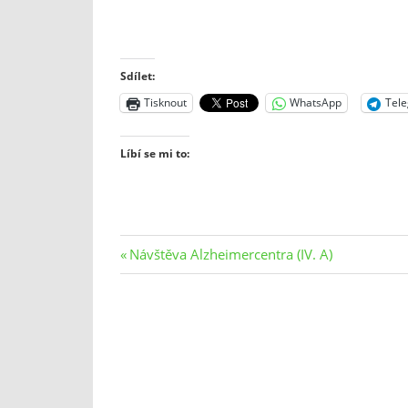
Sdílet:
Tisknout
WhatsApp
Tel
Líbí se mi to:
Navigace
Previous
Návštěva Alzheimercentra (IV. A)
Post:
pro
příspěvek