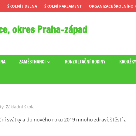
ŠKOLNÍ JÍDELNA
ŠKOLNÍ PARLAMENT
ORGANIZACE ŠKOLNÍHO R
ce, okres Praha-západ
INA
ZAMĚSTNANCI
KONZULTAČNÍ HODINY
KROUŽK
ty
,
Základní škola
í svátky a do nového roku 2019 mnoho zdraví, štěstí a