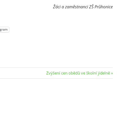
Žáci a zaměstnanci ZŠ Průhonice
egram
Next
Zvýšení cen obědů ve školní jídelně
Post: