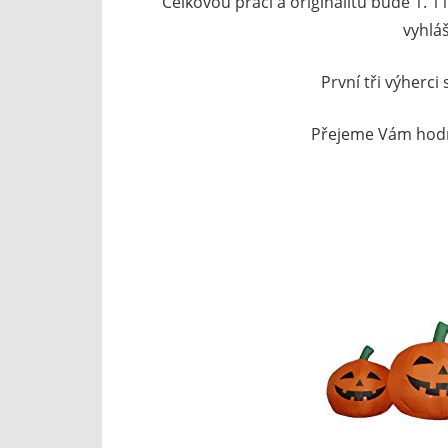
Celkovou práci a originalitu bude 1. 
vyhlá
První tři výherci
Přejeme Vám hodně