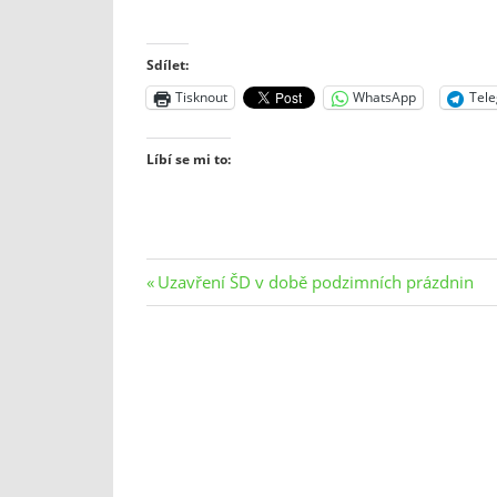
Sdílet:
Tisknout
WhatsApp
Tel
Líbí se mi to:
Navigace
Previous
Uzavření ŠD v době podzimních prázdnin
Post:
pro
příspěvek