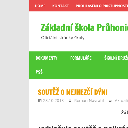
Skip
HOME
KONTAKT
PROHLÁŠENÍ O PŘÍSTUPNOSTI
to
content
Základní škola Průhoni
Oficiální stránky školy
DOKUMENTY
FORMULÁŘE
ŠKOLNÍ DRUŽ
PSŠ
SOUTĚŽ O NEJHEZČÍ DÝNI
23.10.2018
Roman Navrátil
Aktuali
Žá