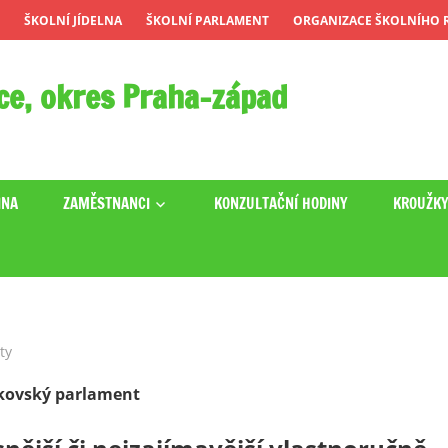
ŠKOLNÍ JÍDELNA
ŠKOLNÍ PARLAMENT
ORGANIZACE ŠKOLNÍHO R
ce, okres Praha-západ
INA
ZAMĚSTNANCI
KONZULTAČNÍ HODINY
KROUŽK
ty
kovský parlament