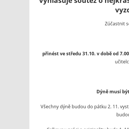
vyhlašuje soutěž o nejkrás
vyz
Zúčastnit s
přinést ve středu 31.10. v době od 7.0
učit
Dýně musí bý
Všechny dýně budou do pátku 2. 11. vysta
budo