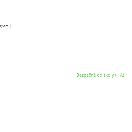
egram
Next
Bezpečně do školy (I. A)
Post: