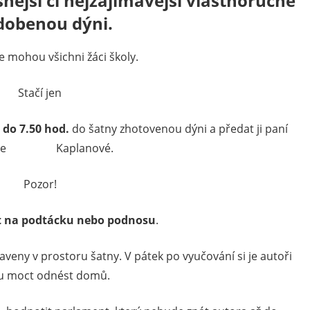
nější či nejzajímavější vlastnoručně
dobenou dýni.
e mohou všichni žáci školy.
Stačí jen
0 do 7.50 hod.
do šatny zhotovenou dýni a předat ji paní
elce Kaplanové.
Pozor!
t na podtácku nebo podnosu
.
veny v prostoru šatny. V pátek po vyučování si je autoři
u moct odnést domů.