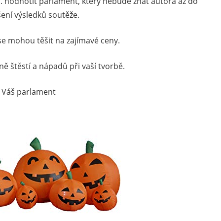
11. hodnotit parlament, který nebude znát autora až do
šení výsledků soutěže.
 se mohou těšit na zajímavé ceny.
 štěstí a nápadů při vaší tvorbě.
Váš parlament