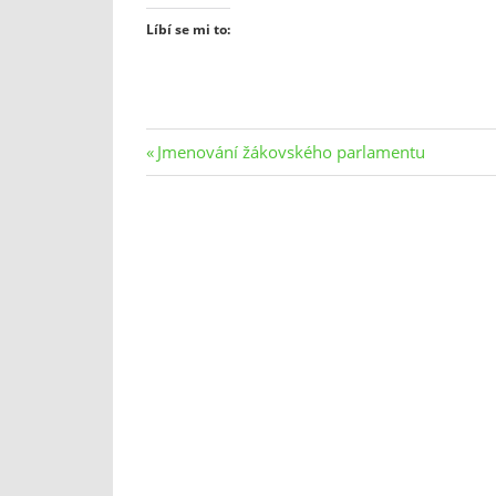
Líbí se mi to:
Navigace
Previous
Jmenování žákovského parlamentu
Post:
pro
příspěvek