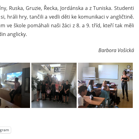
íny, Ruska, Gruzie, Řecka, Jordánska a z Tuniska. Studenti
i, hráli hry, tančili a vedli děti ke komunikaci v angličtině.
ve škole pomáhali naši žáci z 8. a 9. tříd, kteří tak měli
in anglicky.
Barbora Vošická
egram