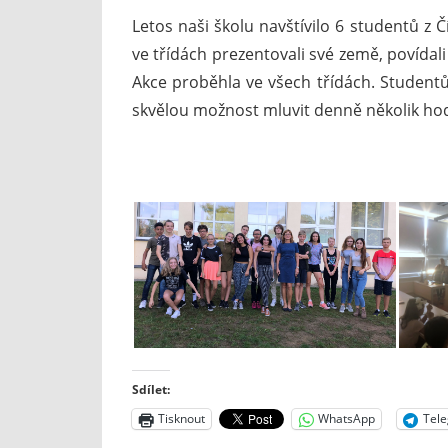
Letos naši školu navštívilo 6 studentů z Č
ve třídách prezentovali své země, povídali s
Akce proběhla ve všech třídách. Studentům 
skvělou možnost mluvit denně několik hod
Sdílet:
Tisknout
WhatsApp
Tel