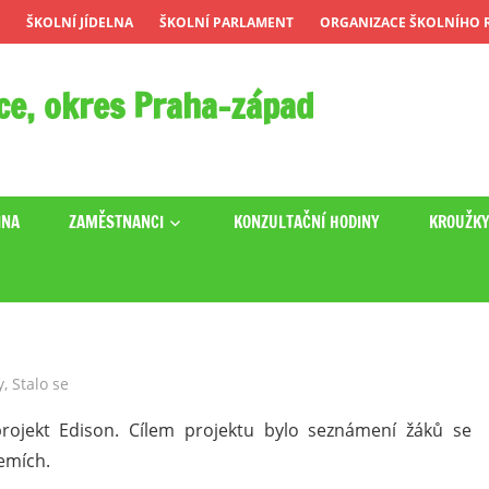
ŠKOLNÍ JÍDELNA
ŠKOLNÍ PARLAMENT
ORGANIZACE ŠKOLNÍHO R
ce, okres Praha-západ
INA
ZAMĚSTNANCI
KONZULTAČNÍ HODINY
KROUŽK
y
,
Stalo se
rojekt Edison. Cílem projektu bylo seznámení žáků se
emích.