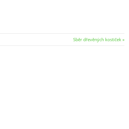
Next
Sběr dřevěných kostiček
Post: