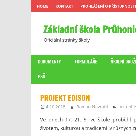
Skip
HOME
KONTAKT
PROHLÁŠENÍ O PŘÍSTUPNOSTI
to
content
Základní škola Průhoni
Oficiální stránky školy
DOKUMENTY
FORMULÁŘE
ŠKOLNÍ DRUŽ
PSŠ
PROJEKT EDISON
4.10.2018
Roman Navrátil
Aktualit
Ve dnech 17.–21. 9. ve škole proběhl p
životem, kulturou a tradicemi v různých z