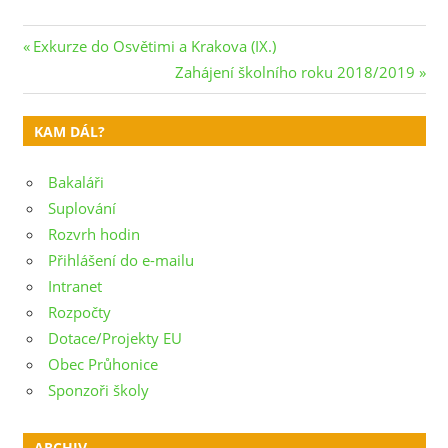
Navigace
Previous
Exkurze do Osvětimi a Krakova (IX.)
Post:
Next
Zahájení školního roku 2018/2019
pro
Post:
příspěvek
KAM DÁL?
Bakaláři
Suplování
Rozvrh hodin
Přihlášení do e-mailu
Intranet
Rozpočty
Dotace/Projekty EU
Obec Průhonice
Sponzoři školy
ARCHIV