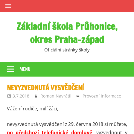
Skip
to
content
Základní škola Průhonice,
okres Praha-západ
Oficiální stránky školy
MENU
NEVYZVEDNUTÁ VYSVĚDČENÍ
3.7.2018
Roman Navrátil
Provozní informace
Vážení rodiče, milí žáci,
nevyzvednutá vysvědčení z 29. června 2018 si můžete,
po předchozí telefonické domluvě,
vyzvednout v