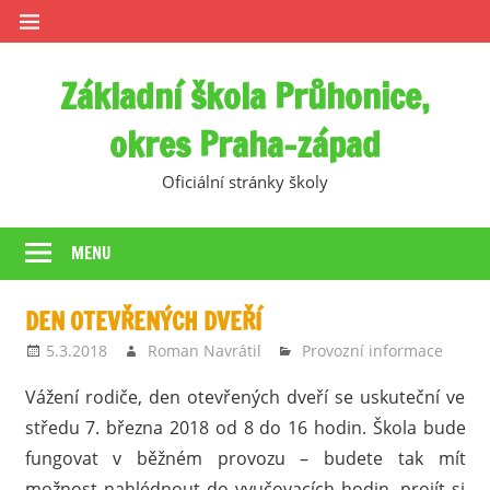
Skip
to
content
Základní škola Průhonice,
okres Praha-západ
Oficiální stránky školy
MENU
DEN OTEVŘENÝCH DVEŘÍ
5.3.2018
Roman Navrátil
Provozní informace
Vážení rodiče, den otevřených dveří se uskuteční ve
středu 7. března 2018 od 8 do 16 hodin. Škola bude
fungovat v běžném provozu – budete tak mít
možnost nahlédnout do vyučovacích hodin, projít si