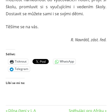
školu, promluvit si s vyučujícími i vedením školy.
Dostavit se můžete sami i se svými dětmi.
Těšíme se na vás.
R. Navrátil, zást. řed.
Sdílet:
Tisknout
WhatsApp
Telegram
Líbí se mi to:
Navigace
Previous
Next
Dílna čtení v I. A
Sněhuláci pro Afriku