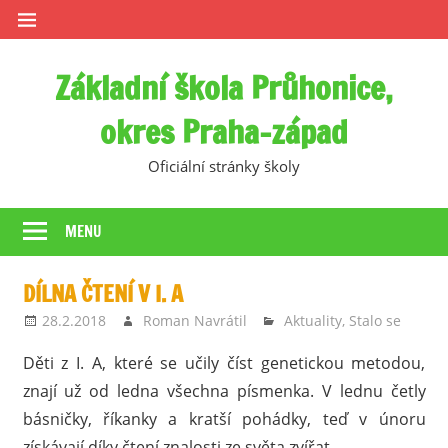
Skip
to
content
Základní škola Průhonice,
okres Praha-západ
Oficiální stránky školy
MENU
DÍLNA ČTENÍ V I. A
28.2.2018
Roman Navrátil
Aktuality
,
Stalo se
Děti z I. A, které se učily číst genetickou metodou,
znají už od ledna všechna písmenka. V lednu četly
básničky, říkanky a kratší pohádky, teď v únoru
získávají díky čtení znalosti ze světa zvířat.