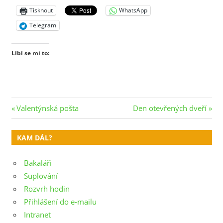
Tisknout
WhatsApp
Telegram
Líbí se mi to:
Navigace
Previous
Next
Valentýnská pošta
Den otevřených dveří
Post:
Post:
pro
KAM DÁL?
příspěvek
Bakaláři
Suplování
Rozvrh hodin
Přihlášení do e-mailu
Intranet