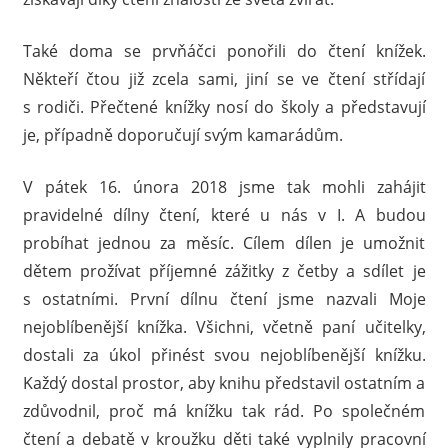
Také doma se prvňáčci ponořili do čtení knížek.
Někteří čtou již zcela sami, jiní se ve čtení střídají
s rodiči. Přečtené knížky nosí do školy a představují
je, případně doporučují svým kamarádům.
V pátek 16. února 2018 jsme tak mohli zahájit
pravidelné dílny čtení, které u nás v I. A budou
probíhat jednou za měsíc. Cílem dílen je umožnit
dětem prožívat příjemné zážitky z četby a sdílet je
s ostatními. První dílnu čtení jsme nazvali Moje
nejoblíbenější knížka. Všichni, včetně paní učitelky,
dostali za úkol přinést svou nejoblíbenější knížku.
Každý dostal prostor, aby knihu představil ostatním a
zdůvodnil, proč má knížku tak rád. Po společném
čtení a debatě v kroužku děti také vyplnily pracovní