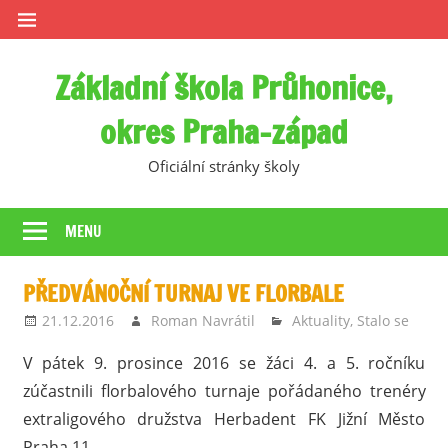
Skip
to
content
Základní škola Průhonice,
okres Praha-západ
Oficiální stránky školy
MENU
PŘEDVÁNOČNÍ TURNAJ VE FLORBALE
21.12.2016
Roman Navrátil
Aktuality
,
Stalo se
V pátek 9. prosince 2016 se žáci 4. a 5. ročníku
zúčastnili florbalového turnaje pořádaného trenéry
extraligového družstva Herbadent FK Jižní Město
Praha 11.