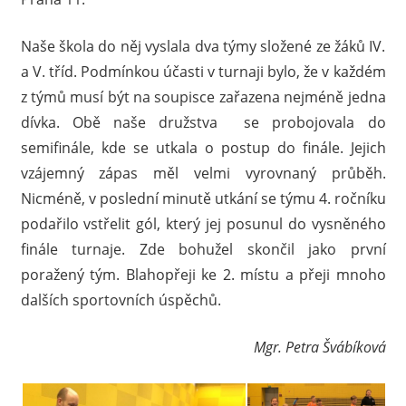
Naše škola do něj vyslala dva týmy složené ze žáků IV.
a V. tříd. Podmínkou účasti v turnaji bylo, že v každém
z týmů musí být na soupisce zařazena nejméně jedna
dívka. Obě naše družstva se probojovala do
semifinále, kde se utkala o postup do finále. Jejich
vzájemný zápas měl velmi vyrovnaný průběh.
Nicméně, v poslední minutě utkání se týmu 4. ročníku
podařilo vstřelit gól, který jej posunul do vysněného
finále turnaje. Zde bohužel skončil jako první
poražený tým. Blahopřeji ke 2. místu a přeji mnoho
dalších sportovních úspěchů.
Mgr. Petra Švábíková