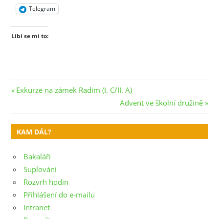
Telegram
Líbí se mi to:
Navigace
Previous
Exkurze na zámek Radim (I. C/II. A)
Post:
Next
Advent ve školní družině
pro
Post:
příspěvek
KAM DÁL?
Bakaláři
Suplování
Rozvrh hodin
Přihlášení do e-mailu
Intranet