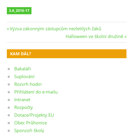
3.A_2016-17
Navigace
Previous
Výzva zákonným zástupcům nezletilých žáků
Post:
Next
Halloween ve školní družině
pro
Post:
příspěvek
KAM DÁL?
Bakaláři
Suplování
Rozvrh hodin
Přihlášení do e-mailu
Intranet
Rozpočty
Dotace/Projekty EU
Obec Průhonice
Sponzoři školy