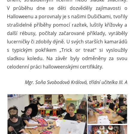
V průběhu dne se děti dozvěděly zajímavosti o
Halloweenu a porovnaly je s našimi Dušičkami, tvořily
strašidelné příběhy pomocí razítek, luštily křížovky a
další rébusy, počítaly začarované příklady, vyráběly
lucerničky či zdobily dýně. U svých starších kamarádů
s typickým pokřikem „Trick or treat“ si vysloužily
sladkou koledu. Na závěr byly odměněny za svou
celodenní práci halloweenskými certifikáty.
Mgr. Soňa Svobodová Králová, třídní učitelka III. A