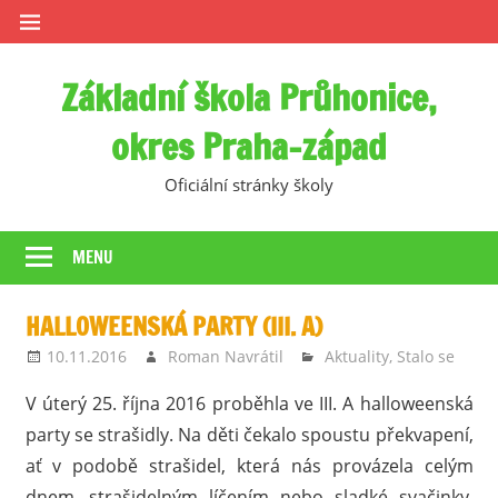
Skip
to
content
Základní škola Průhonice,
okres Praha-západ
Oficiální stránky školy
MENU
HALLOWEENSKÁ PARTY (III. A)
10.11.2016
Roman Navrátil
Aktuality
,
Stalo se
V úterý 25. října 2016 proběhla ve III. A halloweenská
party se strašidly. Na děti čekalo spoustu překvapení,
ať v podobě strašidel, která nás provázela celým
dnem, strašidelným líčením nebo sladké svačinky.