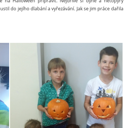
se na Halloween připravit. Nejdříve si dýně a netopýry
pustil do jejího dlabání a vyřezávání. Jak se jim práce dařila