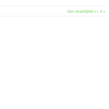
Next
Den strašidýlek v I. A
Post: