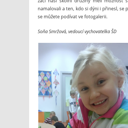
žáci naší školní družiny měli možnost 
namalovali a ten, kdo si dýni i přinesl, se 
se můžete podívat ve fotogalerii.
Soňa Smržová, vedoucí vychovatelka ŠD