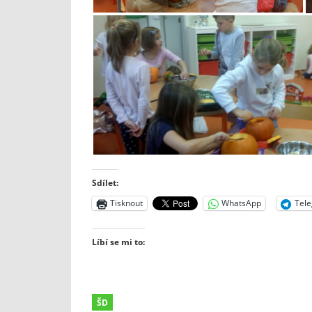
Sdílet:
Tisknout
WhatsApp
Tel
Líbí se mi to:
ŠD