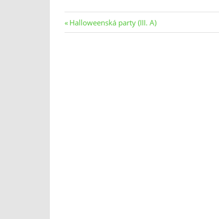
Navigace
Previous
Halloweenská party (III. A)
Post:
pro
příspěvek