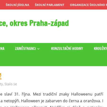
ŠKOLNÍ JÍDELNA
ŠKOLNÍ PARLAMENT
ORGANIZACE ŠKOLNÍHO R
ce, okres Praha-západ
INA
ZAMĚSTNANCI
KONZULTAČNÍ HODINY
KROUŽK
Ě
ty
,
Stalo se
e slaví 31. října. Mezi tradiční znaky Halloweenu patří
 a netopýři. Halloween je zabarven do černa a oranžova. I