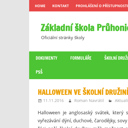
Skip
HOME
KONTAKT
PROHLÁŠENÍ O PŘÍSTUPNOSTI
to
content
Základní škola Průhoni
Oficiální stránky školy
DOKUMENTY
FORMULÁŘE
ŠKOLNÍ DRUŽ
PSŠ
HALLOWEEN VE ŠKOLNÍ DRUŽIN
11.11.2016
Roman Navrátil
Aktuali
Halloween je anglosaský svátek, který s
vyřezávání dýní, duchové, čarodějky, sovy