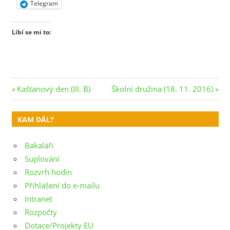
Telegram
Líbí se mi to:
Navigace
Previous
Next
Kaštanový den (III. B)
Školní družina (18. 11. 2016)
Post:
Post:
pro
KAM DÁL?
příspěvek
Bakaláři
Suplování
Rozvrh hodin
Přihlášení do e-mailu
Intranet
Rozpočty
Dotace/Projekty EU