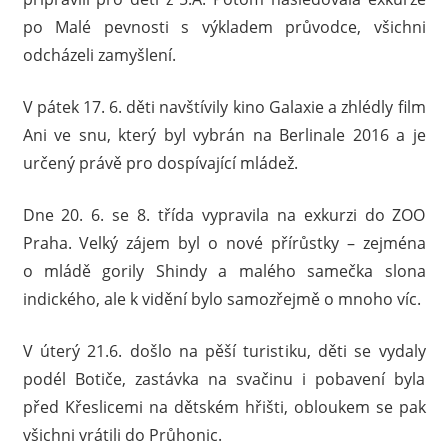
po Malé pevnosti s výkladem průvodce, všichni
odcházeli zamyšlení.
V pátek 17. 6. děti navštívily kino Galaxie a zhlédly film
Ani ve snu, který byl vybrán na Berlinale 2016 a je
určený právě pro dospívající mládež.
Dne 20. 6. se 8. třída vypravila na exkurzi do ZOO
Praha. Velký zájem byl o nové přírůstky – zejména
o mládě gorily Shindy a malého samečka slona
indického, ale k vidění bylo samozřejmě o mnoho víc.
V úterý 21.6. došlo na pěší turistiku, děti se vydaly
podél Botiče, zastávka na svačinu i pobavení byla
před Křeslicemi na dětském hřišti, obloukem se pak
všichni vrátili do Průhonic.