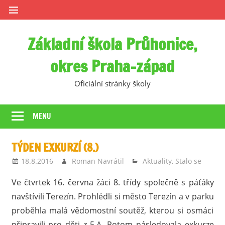
Skip
to
content
Základní škola Průhonice,
okres Praha-západ
Oficiální stránky školy
MENU
TÝDEN EXKURZÍ (8.)
18.8.2016
Roman Navrátil
Aktuality
,
Stalo se
Ve čtvrtek 16. června žáci 8. třídy společně s páťáky
navštívili Terezín. Prohlédli si město Terezín a v parku
proběhla malá vědomostní soutěž, kterou si osmáci
připravili pro děti z 5.A. Potom následovala exkurze