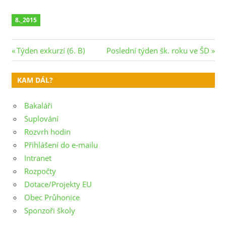
8._2015
Navigace
Previous
Next
Týden exkurzí (6. B)
Poslední týden šk. roku ve ŠD
Post:
Post:
pro
KAM DÁL?
příspěvek
Bakaláři
Suplování
Rozvrh hodin
Přihlášení do e-mailu
Intranet
Rozpočty
Dotace/Projekty EU
Obec Průhonice
Sponzoři školy