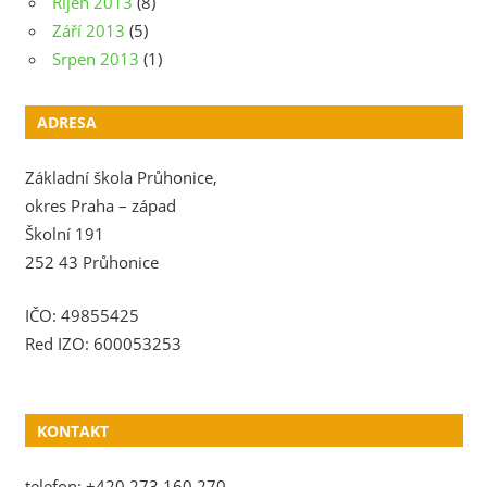
Říjen 2013
(8)
Září 2013
(5)
Srpen 2013
(1)
ADRESA
Základní škola Průhonice,
okres Praha – západ
Školní 191
252 43 Průhonice
IČO: 49855425
Red IZO: 600053253
KONTAKT
telefon: +420 273 160 270