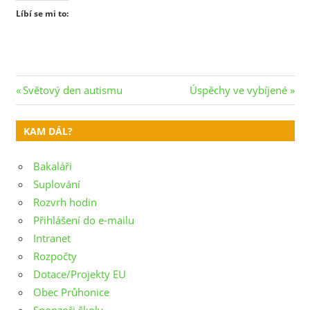
Líbí se mi to:
Navigace
Previous
Next
Světový den autismu
Úspěchy ve vybíjené
Post:
Post:
pro
KAM DÁL?
příspěvek
Bakaláři
Suplování
Rozvrh hodin
Přihlášení do e-mailu
Intranet
Rozpočty
Dotace/Projekty EU
Obec Průhonice
Sponzoři školy