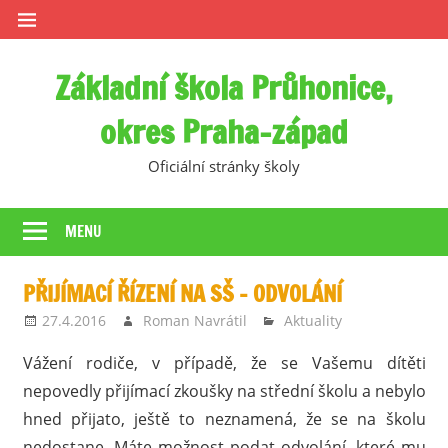
Skip
to
content
Základní škola Průhonice,
okres Praha-západ
Oficiální stránky školy
MENU
PŘIJÍMACÍ ŘÍZENÍ NA SŠ – ODVOLÁNÍ
27.4.2016
Roman Navrátil
Aktuality
Vážení rodiče, v případě, že se Vašemu dítěti
nepovedly přijímací zkoušky na střední školu a nebylo
hned přijato, ještě to neznamená, že se na školu
nedostane. Máte možnost podat odvolání, které mu