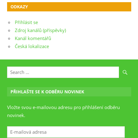
ODKAZY
Přihlásit se
Zdroj kanálů (příspěvky)
Kanál komentářů
Česká lokalizace
PŘIHLAŠTE SE K ODBĚRU NOVINEK
Vložte svou e-mailovou adresu pro přihlášení odběru
novinek.
E-
mailová