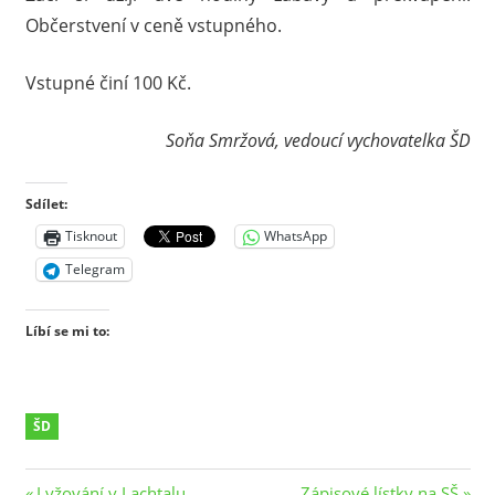
Občerstvení v ceně vstupného.
Vstupné činí 100 Kč.
Soňa Smržová, vedoucí vychovatelka ŠD
Sdílet:
Tisknout
WhatsApp
Telegram
Líbí se mi to:
ŠD
Previous
Next
Lyžování v Lachtalu
Zápisové lístky na SŠ