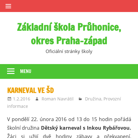
Skip
to
content
Základní škola Průhonice,
okres Praha-západ
Oficiální stránky školy
MENU
KARNEVAL VE ŠD
1.2.2016
Roman Navrátil
Družina
,
Provozní
informace
V pondělí 22. února 2016 od 13 do 15 hodin pořádá
školní družina
Dětský karneval s Inkou Rybářovou.
Žáci si užijí dvě hodiny zábavy a překvapení.