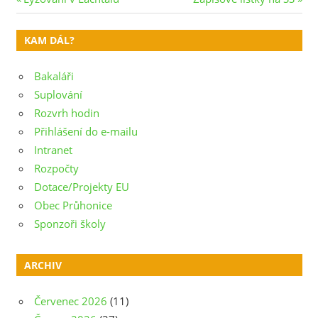
Navigace
Post:
Post:
pro
KAM DÁL?
příspěvek
Bakaláři
Suplování
Rozvrh hodin
Přihlášení do e-mailu
Intranet
Rozpočty
Dotace/Projekty EU
Obec Průhonice
Sponzoři školy
ARCHIV
Červenec 2026
(11)