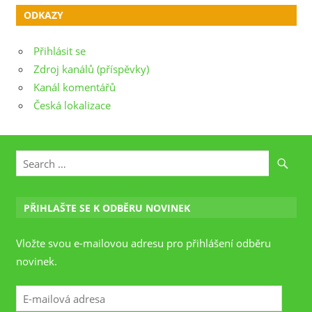
ODKAZY
Přihlásit se
Zdroj kanálů (příspěvky)
Kanál komentářů
Česká lokalizace
PŘIHLAŠTE SE K ODBĚRU NOVINEK
Vložte svou e-mailovou adresu pro přihlášení odběru
novinek.
E-