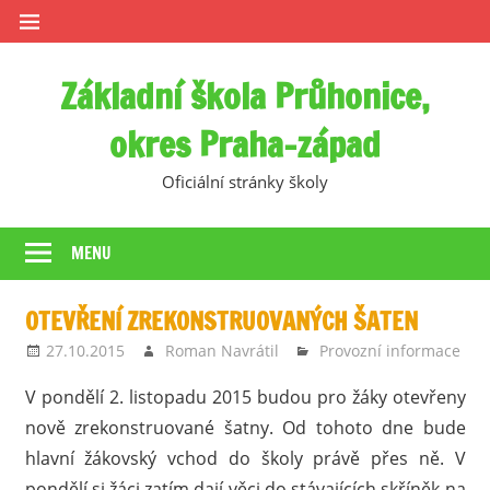
Skip
to
content
Základní škola Průhonice,
okres Praha-západ
Oficiální stránky školy
MENU
OTEVŘENÍ ZREKONSTRUOVANÝCH ŠATEN
27.10.2015
Roman Navrátil
Provozní informace
V pondělí 2. listopadu 2015 budou pro žáky otevřeny
nově zrekonstruované šatny. Od tohoto dne bude
hlavní žákovský vchod do školy právě přes ně. V
pondělí si žáci zatím dají věci do stávajících skříněk na