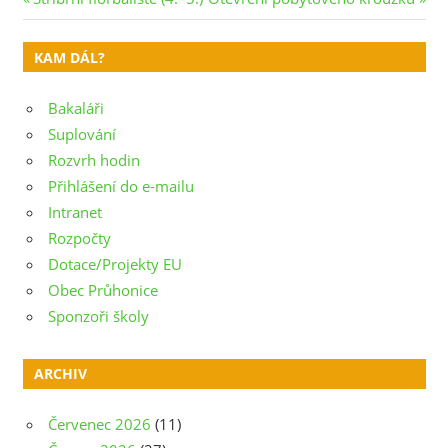
Navigace
Post:
Post:
pro
KAM DÁL?
příspěvek
Bakaláři
Suplování
Rozvrh hodin
Přihlášení do e-mailu
Intranet
Rozpočty
Dotace/Projekty EU
Obec Průhonice
Sponzoři školy
ARCHIV
Červenec 2026
(11)