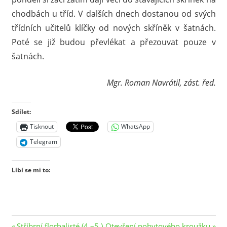
chodbách u tříd. V dalších dnech dostanou od svých
třídních učitelů klíčky od nových skříněk v šatnách.
Poté se již budou převlékat a přezouvat pouze v
šatnách.
Mgr. Roman Navrátil, zást. řed.
Sdílet:
Tisknout
WhatsApp
Telegram
Líbí se mi to:
Previous
Next
Stříbrní florbalisté (4.–5.)
Otevření pobytového kroužku