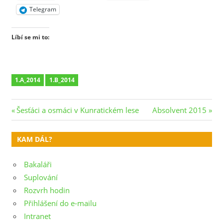
Telegram
Líbí se mi to:
1.A_2014
1.B_2014
Navigace
Previous
Next
Šesťáci a osmáci v Kunratickém lese
Absolvent 2015
Post:
Post:
pro
KAM DÁL?
příspěvek
Bakaláři
Suplování
Rozvrh hodin
Přihlášení do e-mailu
Intranet