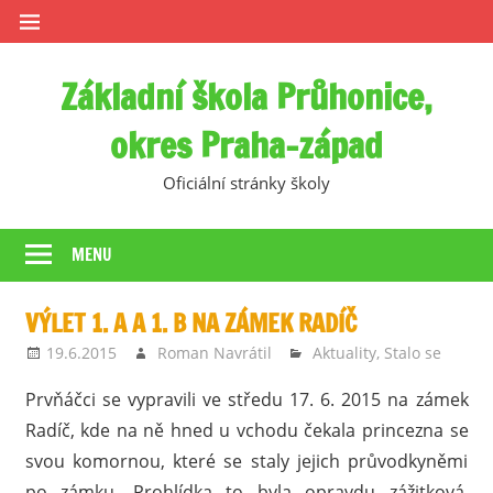
Skip
to
content
Základní škola Průhonice,
okres Praha-západ
Oficiální stránky školy
MENU
VÝLET 1. A A 1. B NA ZÁMEK RADÍČ
19.6.2015
Roman Navrátil
Aktuality
,
Stalo se
Prvňáčci se vypravili ve středu 17. 6. 2015 na zámek
Radíč, kde na ně hned u vchodu čekala princezna se
svou komornou, které se staly jejich průvodkyněmi
po zámku. Prohlídka to byla opravdu zážitková,