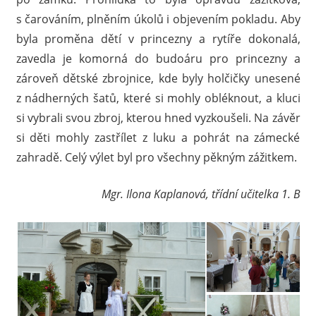
s čarováním, plněním úkolů i objevením pokladu. Aby
byla proměna dětí v princezny a rytíře dokonalá,
zavedla je komorná do budoáru pro princezny a
zároveň dětské zbrojnice, kde byly holčičky unesené
z nádherných šatů, které si mohly obléknout, a kluci
si vybrali svou zbroj, kterou hned vyzkoušeli. Na závěr
si děti mohly zastřílet z luku a pohrát na zámecké
zahradě. Celý výlet byl pro všechny pěkným zážitkem.
Mgr. Ilona Kaplanová, třídní učitelka 1. B