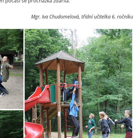
eň počasí se procházka zdařila.
Mgr. Iva Chudomelová, třídní učitelka 6. ročníku