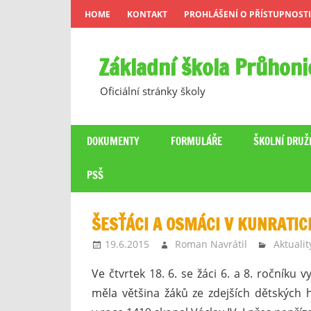
Skip
HOME
KONTAKT
PROHLÁŠENÍ O PŘÍSTUPNOSTI
to
content
Základní škola Průhoni
Oficiální stránky školy
DOKUMENTY
FORMULÁŘE
ŠKOLNÍ DRUŽ
PSŠ
ŠESŤÁCI A OSMÁCI V KUNRATI
19.6.2015
Roman Navrátil
Aktualit
Ve čtvrtek 18. 6. se žáci 6. a 8. ročníku
měla většina žáků ze zdejších dětských h