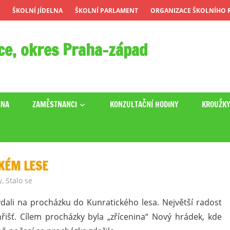
ŠKOLNÍ JÍDELNA
ŠKOLNÍ PARLAMENT
ORGANIZACE ŠKOLNÍHO R
ce, okres Praha-západ
INA
ZAMĚSTNANCI
KONZULTAČNÍ HODINY
KROUŽK
CKÉM LESE
y
,
Stalo se
 vydali na procházku do Kunratického lesa. Největší radost
řišť. Cílem procházky byla „zřícenina“ Nový hrádek, kde