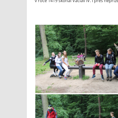
v roce 1419 skonal Václav IV. I přes nepříz