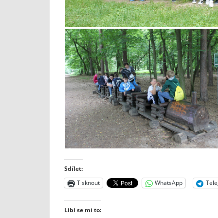
Sdílet:
Tisknout
WhatsApp
Tel
Líbí se mi to: