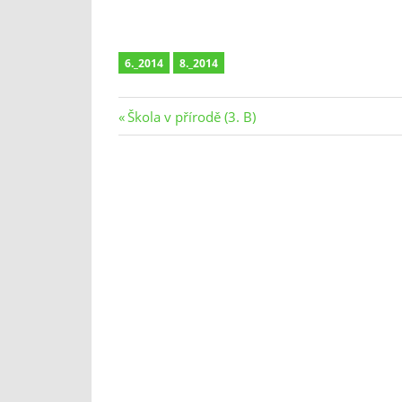
6._2014
8._2014
Navigace
Previous
Škola v přírodě (3. B)
Post:
pro
příspěvek