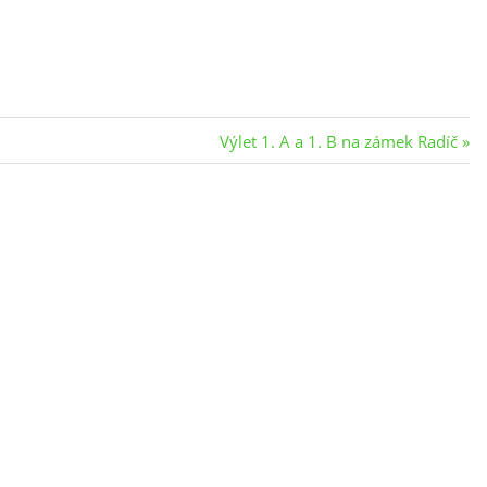
Next
Výlet 1. A a 1. B na zámek Radíč
Post: