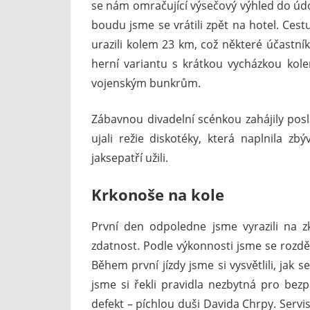
se nám omračující výsečový výhled do údo
boudu jsme se vrátili zpět na hotel. Cest
urazili kolem 23 km, což některé účastník
herní variantu s krátkou vycházkou kolem 
vojenským bunkrům.
Zábavnou divadelní scénkou zahájily posle
ujali režie diskotéky, která naplnila zbý
jaksepatří užili.
Krkonoše na kole
První den odpoledne jsme vyrazili na z
zdatnost. Podle výkonnosti jsme se rozdělil
Během první jízdy jsme si vysvětlili, jak
jsme si řekli pravidla nezbytná pro bezpe
defekt – píchlou duši Davida Chrpy. Servis