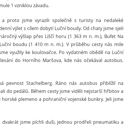
ormule 1 vzniklou závadu.
a proto jsme vyrazili společně s turisty na nedaleké
odenní výlet s cílem dobytí Luční boudy. Od chaty jsme sjeli
áročný výšlap přes Liščí horu (1 363 m n. m.), Bufet Na
 Luční boudu (1 410 m n. m.). V průběhu cesty nás mile
 jsme využily ke koulovačce. Po vydatném obědě na Luční
klesání do Horního Maršova, kde nás očekával autobus.
ká pevnost Stachelberg. Ráno nás autobus přiblížil na
i do pedálů. Během cesty jsme viděli nejstarší hřbitov a
ké horské plemeno a pohraniční vojenské bunkry. Jeli jsme
, dvakrát jsme píchli duši, jednou prodřeli pneumatiku a