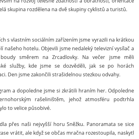
vším na rozvoj tělesné zdatnosti a obratnosti, orientace
lá skupina rozdělena na dvě skupiny cyklistů a turistů.
ch s vlastním sociálním zařízením jsme vyrazili na krátkou
í našeho hotelu. Objevili jsme nedaleký televizní vysílač a
é boudy směrem na Zrcadlovky. Na večer jsme měli
ké služby, kde jsme se dozvěděli, jak se po horách
aci. Den jsme zakončili strašidelnou stezkou odvahy.
gram a dopoledne jsme si zkrátili hraním her. Odpoledne
ernohorským rašeliništěm, jehož atmosféru podtrhla
lo to velice působivé.
dla přes naši nejvyšší horu Sněžku. Panoramata se sice
se vrátit, ale když se občas mračna rozestoupila, naskytl