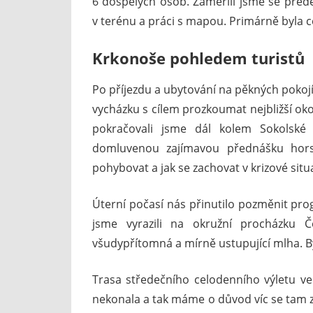
6 dospělých osob. Zaměřili jsme se přede
v terénu a práci s mapou. Primárně byla ce
Krkonoše pohledem turistů
Po příjezdu a ubytování na pěkných pokojí
vycházku s cílem prozkoumat nejbližší okol
pokračovali jsme dál kolem Sokolsk
domluvenou zajímavou přednášku hors
pohybovat a jak se zachovat v krizové situ
Úterní počasí nás přinutilo pozměnit pro
jsme vyrazili na okružní procházku Č
všudypřítomná a mírně ustupující mlha. By
Trasa středečního celodenního výletu ve
nekonala a tak máme o důvod víc se tam za