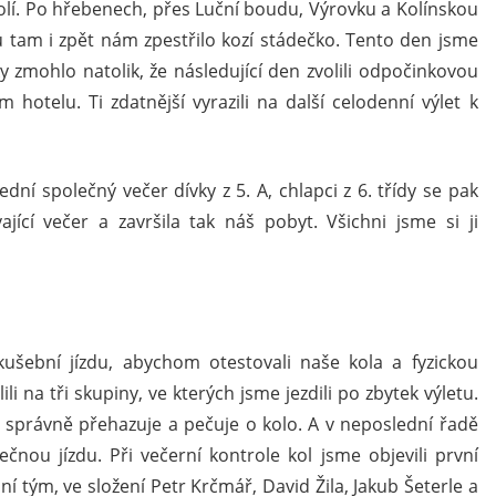
lí. Po hřebenech, přes Luční boudu, Výrovku a Kolínskou
u tam i zpět nám zpestřilo kozí stádečko. Tento den jsme
y zmohlo natolik, že následující den zvolili odpočinkovou
hotelu. Ti zdatnější vyrazili na další celodenní výlet k
dní společný večer dívky z 5. A, chlapci z 6. třídy se pak
vající večer a završila tak náš pobyt. Všichni jsme si ji
kušební jízdu, abychom otestovali naše kola a fyzickou
i na tři skupiny, ve kterých jsme jezdili po zbytek výletu.
 se správně přehazuje a pečuje o kolo. A v neposlední řadě
čnou jízdu. Při večerní kontrole kol jsme objevili první
ní tým, ve složení Petr Krčmář, David Žila, Jakub Šeterle a