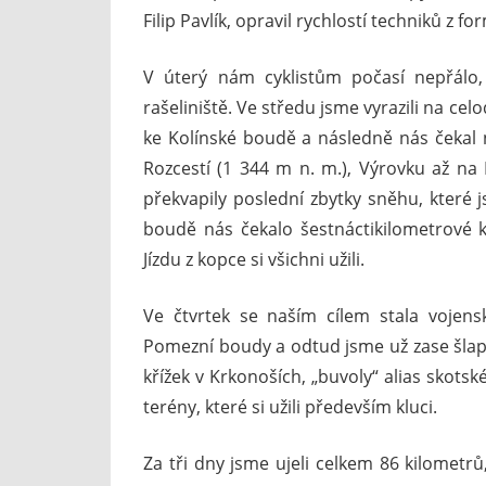
Filip Pavlík, opravil rychlostí techniků z f
V úterý nám cyklistům počasí nepřálo, 
rašeliniště. Ve středu jsme vyrazili na cel
ke Kolínské boudě a následně nás čekal n
Rozcestí (1 344 m n. m.), Výrovku až na
překvapily poslední zbytky sněhu, které
boudě nás čekalo šestnáctikilometrové 
Jízdu z kopce si všichni užili.
Ve čtvrtek se naším cílem stala vojens
Pomezní boudy a odtud jsme už zase šlapal
křížek v Krkonoších, „buvoly“ alias skots
terény, které si užili především kluci.
Za tři dny jsme ujeli celkem 86 kilometrů