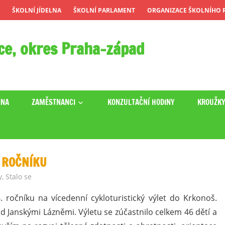
ŠKOLNÍ JÍDELNA
ŠKOLNÍ PARLAMENT
ORGANIZACE ŠKOLNÍHO R
ce, okres Praha-západ
INA
ZAMĚSTNANCI
KONZULTAČNÍ HODINY
KROUŽK
. ROČNÍKU
y
,
Stalo se
. ročníku na vícedenní cykloturistický výlet do Krkonoš.
 Janskými Lázněmi. Výletu se zúčastnilo celkem 46 dětí a