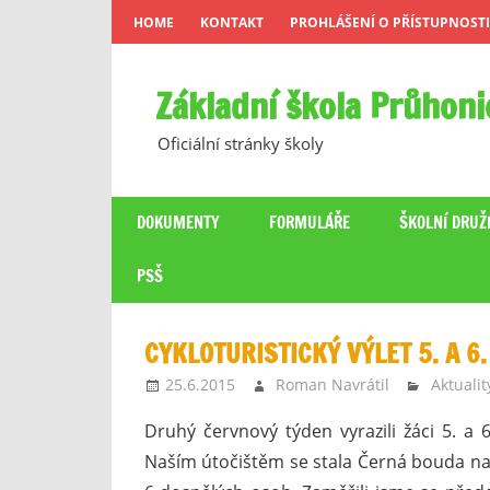
Skip
HOME
KONTAKT
PROHLÁŠENÍ O PŘÍSTUPNOSTI
to
content
Základní škola Průhoni
Oficiální stránky školy
DOKUMENTY
FORMULÁŘE
ŠKOLNÍ DRUŽ
PSŠ
CYKLOTURISTICKÝ VÝLET 5. A 6
25.6.2015
Roman Navrátil
Aktualit
Druhý červnový týden vyrazili žáci 5. a 6
Naším útočištěm se stala Černá bouda nad