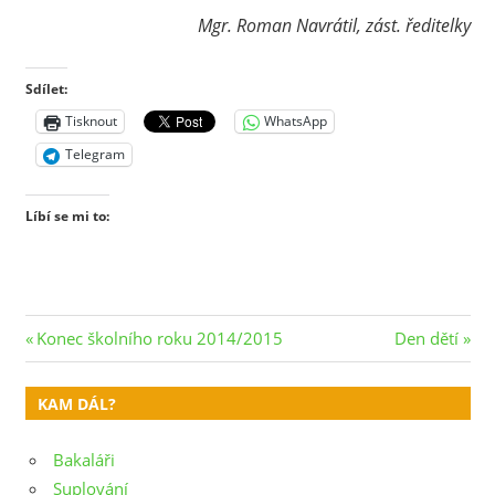
Mgr. Roman Navrátil, zást. ředitelky
Sdílet:
Tisknout
WhatsApp
Telegram
Líbí se mi to:
Navigace
Previous
Next
Konec školního roku 2014/2015
Den dětí
Post:
Post:
pro
KAM DÁL?
příspěvek
Bakaláři
Suplování