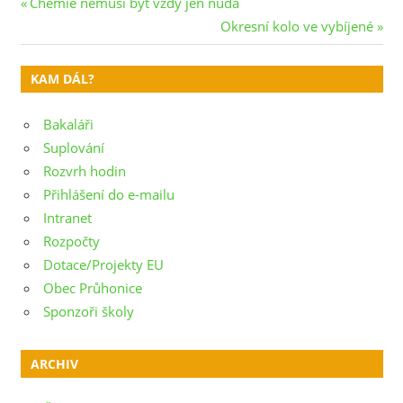
Navigace
Previous
Chemie nemusí být vždy jen nuda
Post:
Next
Okresní kolo ve vybíjené
pro
Post:
příspěvek
KAM DÁL?
Bakaláři
Suplování
Rozvrh hodin
Přihlášení do e-mailu
Intranet
Rozpočty
Dotace/Projekty EU
Obec Průhonice
Sponzoři školy
ARCHIV