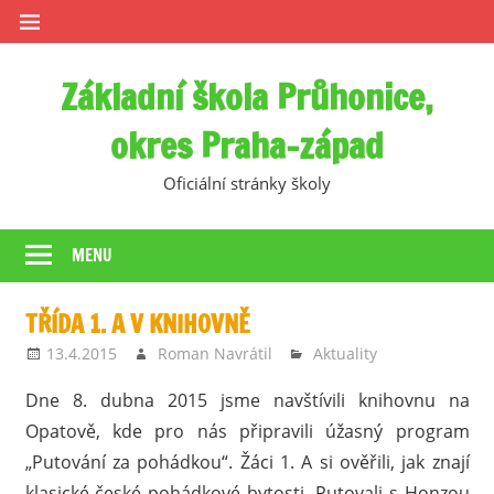
Skip
to
content
Základní škola Průhonice,
okres Praha-západ
Oficiální stránky školy
MENU
TŘÍDA 1. A V KNIHOVNĚ
13.4.2015
Roman Navrátil
Aktuality
Dne 8. dubna 2015 jsme navštívili knihovnu na
Opatově, kde pro nás připravili úžasný program
„Putování za pohádkou“. Žáci 1. A si ověřili, jak znají
klasické české pohádkové bytosti. Putovali s Honzou