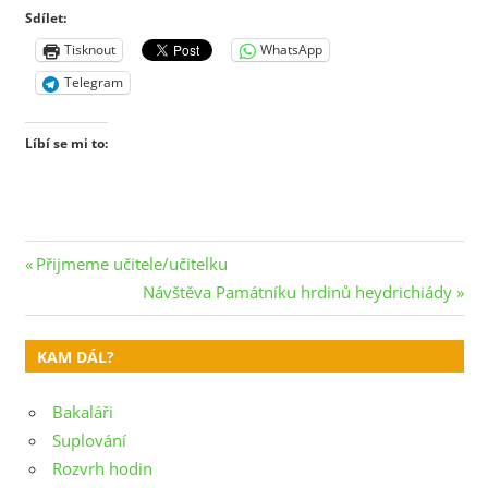
Sdílet:
Tisknout
WhatsApp
Telegram
Líbí se mi to:
Navigace
Previous
Přijmeme učitele/učitelku
Post:
Next
Návštěva Památníku hrdinů heydrichiády
pro
Post:
příspěvek
KAM DÁL?
Bakaláři
Suplování
Rozvrh hodin