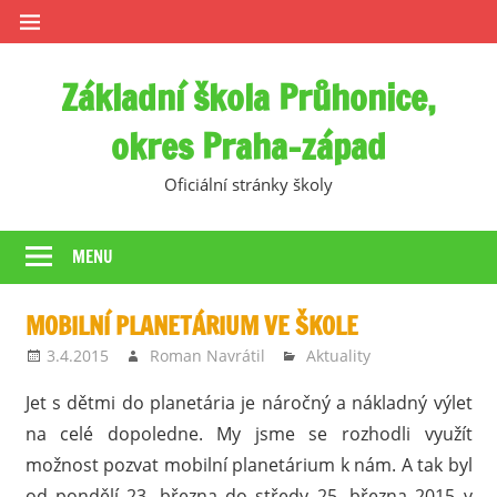
Skip
to
content
Základní škola Průhonice,
okres Praha-západ
Oficiální stránky školy
MENU
MOBILNÍ PLANETÁRIUM VE ŠKOLE
3.4.2015
Roman Navrátil
Aktuality
Jet s dětmi do planetária je náročný a nákladný výlet
na celé dopoledne. My jsme se rozhodli využít
možnost pozvat mobilní planetárium k nám. A tak byl
od pondělí 23. března do středy 25. března 2015 v