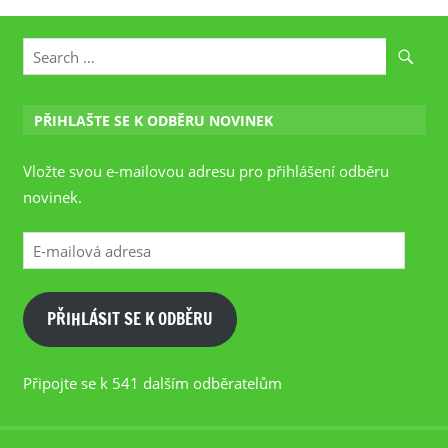
PŘIHLAŠTE SE K ODBĚRU NOVINEK
Vložte svou e-mailovou adresu pro přihlášení odběru
novinek.
E-
mailová
adresa
PŘIHLÁSIT SE K ODBĚRU
Připojte se k 541 dalším odběratelům