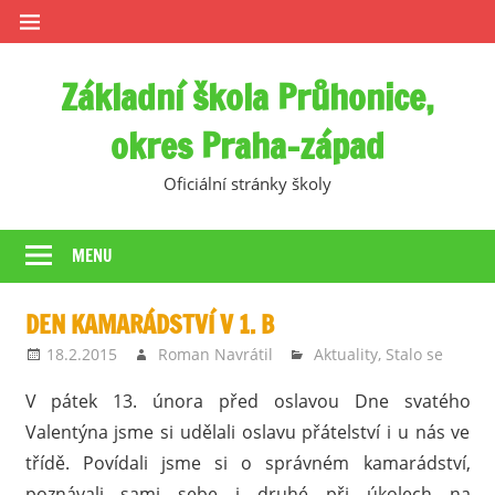
Skip
to
content
Základní škola Průhonice,
okres Praha-západ
Oficiální stránky školy
MENU
DEN KAMARÁDSTVÍ V 1. B
18.2.2015
Roman Navrátil
Aktuality
,
Stalo se
V pátek 13. února před oslavou Dne svatého
Valentýna jsme si udělali oslavu přátelství i u nás ve
třídě. Povídali jsme si o správném kamarádství,
poznávali sami sebe i druhé při úkolech na