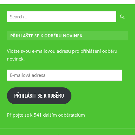
PŘIHLAŠTE SE K ODBĚRU NOVINEK
Vložte svou e-mailovou adresu pro přihlášení odběru
novinek.
E-
mailová
adresa
PŘIHLÁSIT SE K ODBĚRU
Připojte se k 541 dalším odběratelům