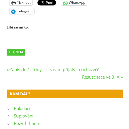
Tisknout
WhatsApp
Telegram
Líbí se mi to:
1.B_2014
Navigace
Previous
Zápis do 1. třídy – seznam přijatých uchazečů
Post:
Next
Resuscitace ve 3. A
pro
Post:
příspěvek
KAM DÁL?
Bakaláři
Suplování
Rozvrh hodin