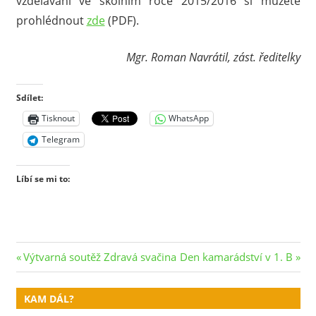
vzdělávání ve školním roce 2015/2016 si můžete
prohlédnout
zde
(PDF).
Mgr. Roman Navrátil, zást. ředitelky
Sdílet:
Tisknout
WhatsApp
Telegram
Líbí se mi to:
Navigace
Previous
Next
Výtvarná soutěž Zdravá svačina
Den kamarádství v 1. B
Post:
Post:
pro
KAM DÁL?
příspěvek