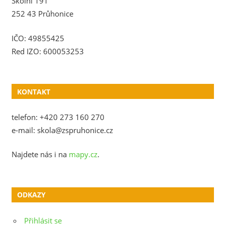
Školní 191
252 43 Průhonice
IČO: 49855425
Red IZO: 600053253
KONTAKT
telefon: +420 273 160 270
e-mail: skola@zspruhonice.cz
Najdete nás i na
mapy.cz
.
ODKAZY
Přihlásit se