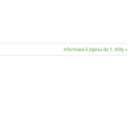
Next
Informace k zápisu do 1. třídy
Post: