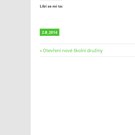
Líbí se mi to:
2.B_2014
Navigace
Previous
Otevření nové školní družiny
Post:
pro
příspěvek