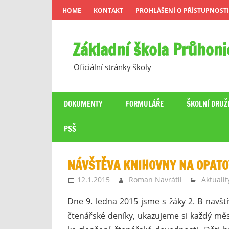
Skip
HOME
KONTAKT
PROHLÁŠENÍ O PŘÍSTUPNOSTI
to
content
Základní škola Průhoni
Oficiální stránky školy
DOKUMENTY
FORMULÁŘE
ŠKOLNÍ DRUŽ
PSŠ
NÁVŠTĚVA KNIHOVNY NA OPATOV
12.1.2015
Roman Navrátil
Aktualit
Dne 9. ledna 2015 jsme s žáky 2. B navští
čtenářské deníky, ukazujeme si každý měs