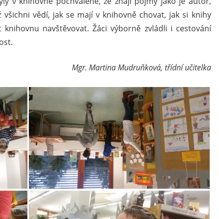
yly v knihovně pochválené, že znají pojmy jako je autor,
ž všichni vědí, jak se mají v knihovně chovat, jak si knihy
ít knihovnu navštěvovat. Žáci výborně zvládli i cestování
ost.
Mgr. Martina Mudruňková, třídní učitelka