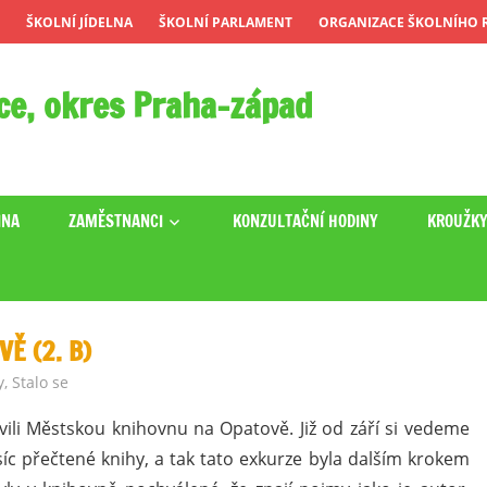
ŠKOLNÍ JÍDELNA
ŠKOLNÍ PARLAMENT
ORGANIZACE ŠKOLNÍHO R
ce, okres Praha-západ
INA
ZAMĚSTNANCI
KONZULTAČNÍ HODINY
KROUŽK
Ě (2. B)
y
,
Stalo se
vili Městskou knihovnu na Opatově. Již od září si vedeme
íc přečtené knihy, a tak tato exkurze byla dalším krokem