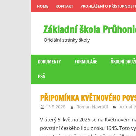
Skip
HOME
KONTAKT
PROHLÁŠENÍ O PŘÍSTUPNOSTI
to
content
Základní škola Průhoni
Oficiální stránky školy
DOKUMENTY
FORMULÁŘE
ŠKOLNÍ DRUŽ
PSŠ
PŘIPOMÍNKA KVĚTNOVÉHO POV
13.5.2026
Roman Navrátil
Aktualit
V úterý 5. května 2026 se na Květnovém n
povstání českého lidu z roku 1945. Toto v