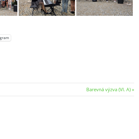
egram
Next
Barevná výzva (VI. A)
Post: