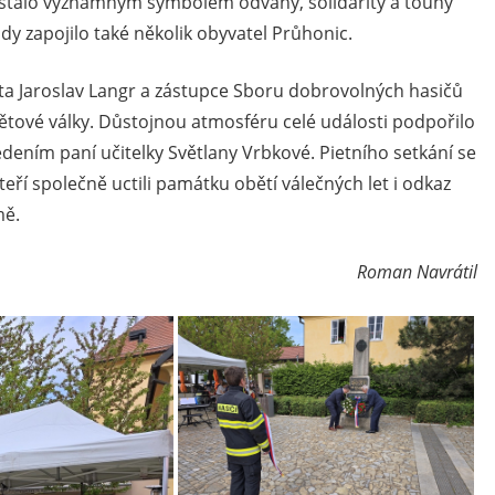
stalo významným symbolem odvahy, solidarity a touhy
y zapojilo také několik obyvatel Průhonic.
ta Jaroslav Langr a zástupce Sboru dobrovolných hasičů
větové války. Důstojnou atmosféru celé události podpořilo
dením paní učitelky Světlany Vrbkové. Pietního setkání se
eří společně uctili památku obětí válečných let i odkaz
mě.
Roman Navrátil