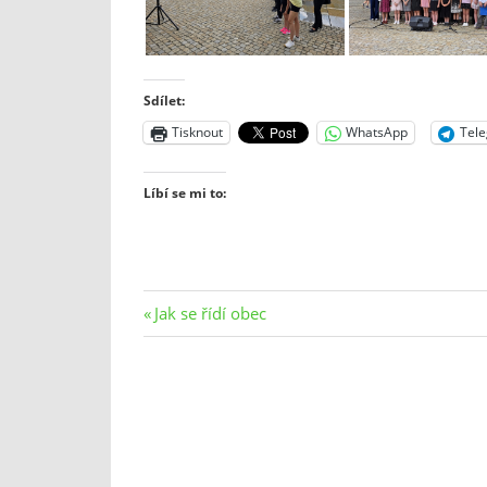
Sdílet:
Tisknout
WhatsApp
Tel
Líbí se mi to:
Navigace
Previous
Jak se řídí obec
Post:
pro
příspěvek