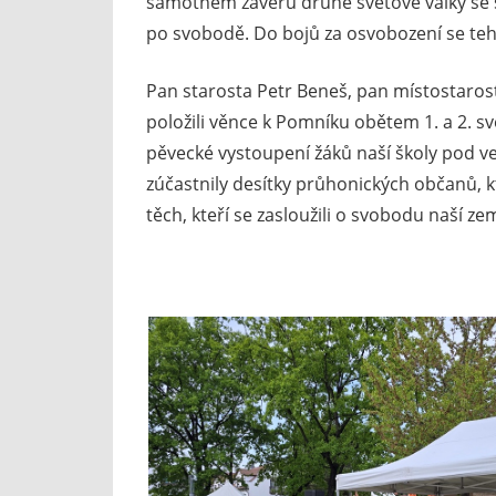
samotném závěru druhé světové války se 
po svobodě. Do bojů za osvobození se tehd
Pan starosta Petr Beneš, pan místostaros
položili věnce k Pomníku obětem 1. a 2. s
pěvecké vystoupení žáků naší školy pod ve
zúčastnily desítky průhonických občanů, kt
těch, kteří se zasloužili o svobodu naší ze