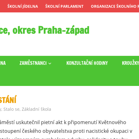
ŠKOLNÍ JÍDELNA
ŠKOLNÍ PARLAMENT
ORGANIZACE ŠKOLNÍHO R
ce, okres Praha-západ
INA
ZAMĚSTNANCI
KONZULTAČNÍ HODINY
KROUŽK
STÁNÍ
y
,
Stalo se
,
Základní škola
áměstí uskutečnil pietní akt k připomenutí Květnového
ystoupení českého obyvatelstva proti nacistické okupaci v