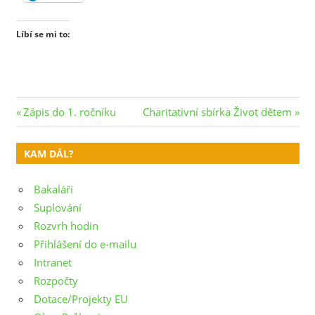
Líbí se mi to:
Navigace
Previous
Next
Zápis do 1. ročníku
Charitativní sbírka Život dětem
Post:
Post:
pro
KAM DÁL?
příspěvek
Bakaláři
Suplování
Rozvrh hodin
Přihlášení do e-mailu
Intranet
Rozpočty
Dotace/Projekty EU