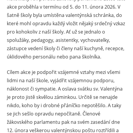
akce proběhla v termínu od 5. do 11. února 2026. V
šatně školy byla umístěna valentýnská schránka, do
které mohl opravdu každý vložit nějaký srdečný vzkaz
pro kohokoliv z naší školy. Ať už se jednalo o
spolužáky, pedagogy, asistentky, vychovatelky,
zástupce vedení školy či členy naší kuchyně, recepce,
úklidového personálu nebo pana školníka.
Cílem akce je podpořit vzájemné vztahy mezi všemi
lidmi na naší škole, vyjádřit vzájemnou podporu,
náklonost či sympatie. A oslava svátku sv. Valentýna
je proto jistě skvělou záminkou. Určitě se nenajde
nikdo, koho by i drobné přáníčko nepotěšilo. A taky
se jich sešlo opravdu nepočítaně. Členové
žákovského parlamentu pak na svém zasedání dne
12. února veškerou valentýnskou poštu roztřídili a