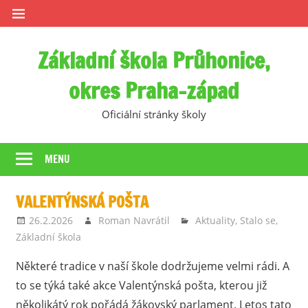
Skip
to
content
Základní škola Průhonice,
okres Praha-západ
Oficiální stránky školy
MENU
VALENTÝNSKÁ POŠTA
26.2.2026
Roman Navrátil
Aktuality
,
Stalo se
,
Základní škola
Některé tradice v naší škole dodržujeme velmi rádi. A
to se týká také akce Valentýnská pošta, kterou již
několikátý rok pořádá žákovský parlament. Letos tato