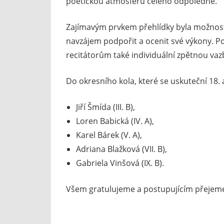
poetickou atmosféru celého odpoledne.
Zajímavým prvkem přehlídky byla možnost 
navzájem podpořit a ocenit své výkony. 
recitátorům také individuální zpětnou vaz
Do okresního kola, které se uskuteční 18.
Jiří Šmída (III. B),
Loren Babická (IV. A),
Karel Bárek (V. A),
Adriana Blažková (VII. B),
Gabriela Vinšová (IX. B).
Všem gratulujeme a postupujícím přejeme