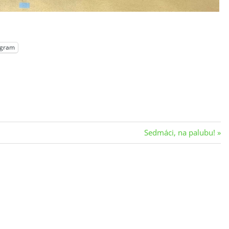
egram
Next
Sedmáci, na palubu!
Post: