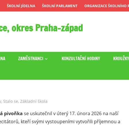
ŠKOLNÍ JÍDELNA
ŠKOLNÍ PARLAMENT
ORGANIZACE ŠKOLNÍHO R
ce, okres Praha-západ
INA
ZAMĚSTNANCI
KONZULTAČNÍ HODINY
KROUŽK
y
,
Stalo se
,
Základní škola
á pivoňka
se uskutečnil v úterý 17. února 2026 na naší
citátorů, kteří svými vystoupeními vytvořili příjemnou a