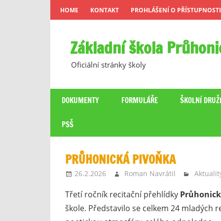
Skip
HOME
KONTAKT
PROHLÁŠENÍ O PŘÍSTUPNOSTI
to
content
Základní škola Průhoni
Oficiální stránky školy
DOKUMENTY
FORMULÁŘE
ŠKOLNÍ DRUŽ
PSŠ
PRŮHONICKÁ PIVOŇKA
26.2.2026
Roman Navrátil
Aktualit
Třetí ročník recitační přehlídky
Průhonick
škole. Představilo se celkem 24 mladých re