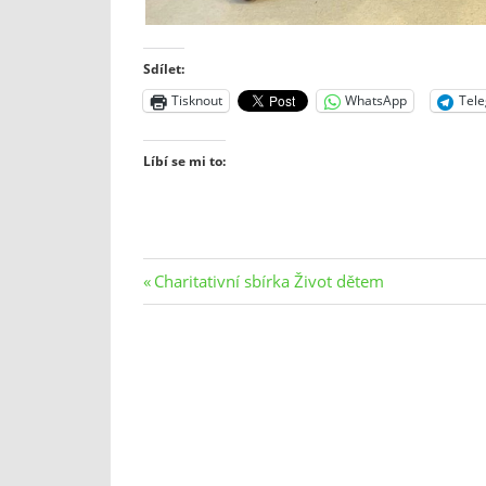
Sdílet:
Tisknout
WhatsApp
Tel
Líbí se mi to:
Navigace
Previous
Charitativní sbírka Život dětem
Post:
pro
příspěvek