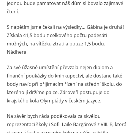
jednou bude pamatovat náš dům slibovalo zajímavé
čtení.
S napětím jsme čekali na výsledky… Gábina je druhá!
Získala 41,5 bodu z celkového počtu padesáti
možných, na vítězku ztratila pouze 1,5 bodu.
Nádhera!
Za své úžasné umístění převzala nejen diplom a
finanční poukázky do knihkupectví, ale dostane také
body navíc při přijímacím řízení na střední školu, do
kterého jí držíme palce. Zároveň postupuje do
krajského kola Olympiády v českém jazyce.
Na závěr bych ráda poděkovala za skvělou
reprezentaci školy i Sofii Laile Bargárové z VIII. B, která
si svou účast v okresním kole soutěže zajistila