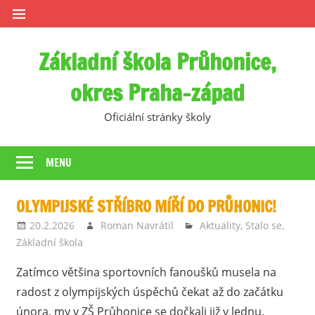
Skip
to
content
Základní škola Průhonice,
okres Praha-západ
Oficiální stránky školy
MENU
OLYMPIJSKÉ STŘÍBRO MÍŘÍ DO PRŮHONIC!
20.2.2026
Roman Navrátil
Aktuality
,
Stalo se
,
Základní škola
Zatímco většina sportovních fanoušků musela na
radost z olympijských úspěchů čekat až do začátku
února, my v ZŠ Průhonice se dočkali již v lednu.