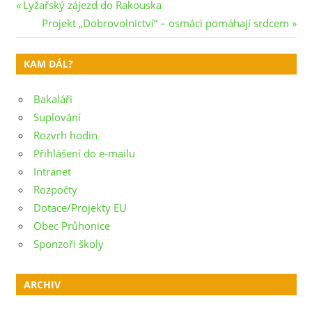
Navigace
Previous
Lyžařský zájezd do Rakouska
Post:
Next
Projekt „Dobrovolnictví“ – osmáci pomáhají srdcem
pro
Post:
příspěvek
KAM DÁL?
Bakaláři
Suplování
Rozvrh hodin
Přihlášení do e-mailu
Intranet
Rozpočty
Dotace/Projekty EU
Obec Průhonice
Sponzoři školy
ARCHIV