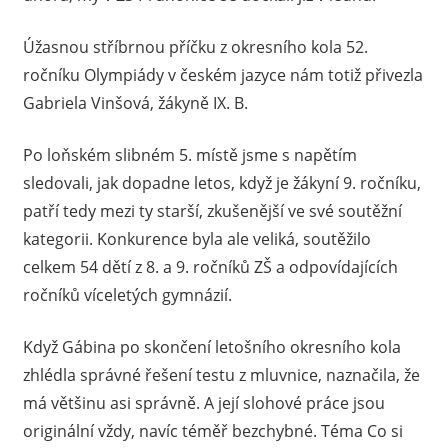
Úžasnou stříbrnou příčku z okresního kola 52.
ročníku Olympiády v českém jazyce nám totiž přivezla
Gabriela Vinšová, žákyně IX. B.
Po loňském slibném 5. místě jsme s napětím
sledovali, jak dopadne letos, když je žákyní 9. ročníku,
patří tedy mezi ty starší, zkušenější ve své soutěžní
kategorii. Konkurence byla ale veliká, soutěžilo
celkem 54 dětí z 8. a 9. ročníků ZŠ a odpovídajících
ročníků víceletých gymnázií.
Když Gábina po skončení letošního okresního kola
zhlédla správné řešení testu z mluvnice, naznačila, že
má většinu asi správně. A její slohové práce jsou
originální vždy, navíc téměř bezchybné. Téma Co si