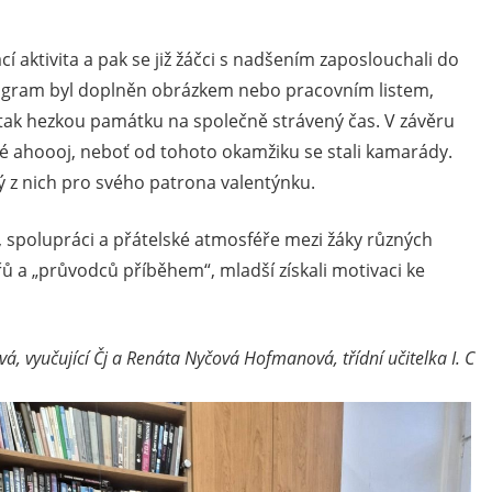
 aktivita a pak se již žáčci s nadšením zaposlouchali do
rogram byl doplněn obrázkem nebo pracovním listem,
si tak hezkou památku na společně strávený čas. V závěru
lké ahoooj, neboť od tohoto okamžiku se stali kamarády.
ždý z nich pro svého patrona valentýnku.
 spolupráci a přátelské atmosféře mezi žáky různých
nářů a „průvodců příběhem“, mladší získali motivaci ke
á, vyučující Čj a Renáta Nyčová Hofmanová, třídní učitelka I. C