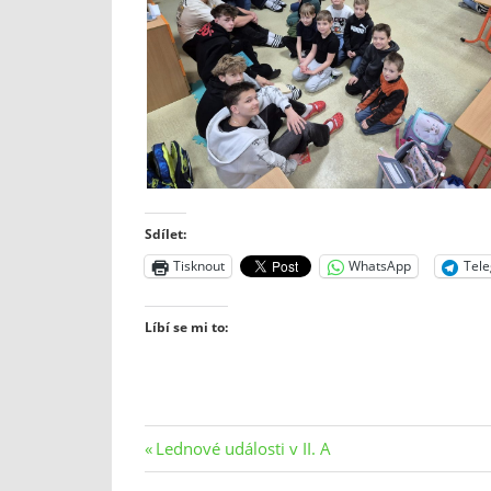
Sdílet:
Tisknout
WhatsApp
Tel
Líbí se mi to:
Navigace
Previous
Lednové události v II. A
Post: