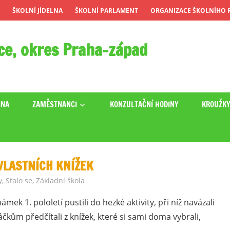
ŠKOLNÍ JÍDELNA
ŠKOLNÍ PARLAMENT
ORGANIZACE ŠKOLNÍHO R
ce, okres Praha-západ
INA
ZAMĚSTNANCI
KONZULTAČNÍ HODINY
KROUŽK
VLASTNÍCH KNÍŽEK
y
,
Stalo se
,
Základní škola
ámek 1. pololetí pustili do hezké aktivity, při níž navázali
kům předčítali z knížek, které si sami doma vybrali,