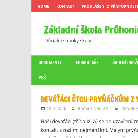
Skip
HOME
KONTAKT
PROHLÁŠENÍ O PŘÍSTUPNOSTI
to
content
Základní škola Průhoni
Oficiální stránky školy
DOKUMENTY
FORMULÁŘE
ŠKOLNÍ DRUŽ
PSŠ
DEVÁŤÁCI ČTOU PRVŇÁČKŮM Z 
18.2.2026
Roman Navrátil
Aktualit
Naši deváťáci (třída IX. A) se po uzavření zn
kontakt s našimi nejmenšími. Malým prvňáč