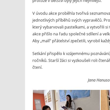
protože v dětství byly jejich nejmilejší.
V úvodu akce proběhla tvořivá seznamovací
jednotlivých příběhů svých vypravěčů. P
který vybarvovali pastelkami, a vytvořili 
akce přišlo na řadu společné sdílení a ve
Aby „malí“ přátelství zpečetili, vyrobil ka
Setkání přispělo k vzájemnému poznávání,
ročníků. Starší žáci si vyzkoušeli roli čte
čtení.
Jana Hanusov