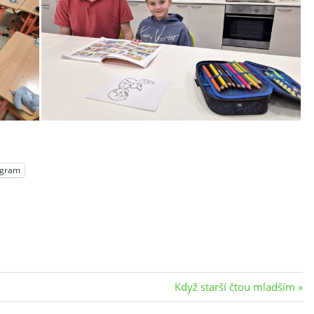
egram
Next
Když starší čtou mladším
Post: