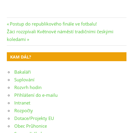
Navigace
Previous
Postup do republikového finále ve fotbalu!
Next
Post:
Žáci rozzpívali Květnové náměstí tradičními českými
pro
Post:
koledami
příspěvek
KAM DÁL?
Bakaláři
Suplování
Rozvrh hodin
Přihlášení do e-mailu
Intranet
Rozpočty
Dotace/Projekty EU
Obec Průhonice