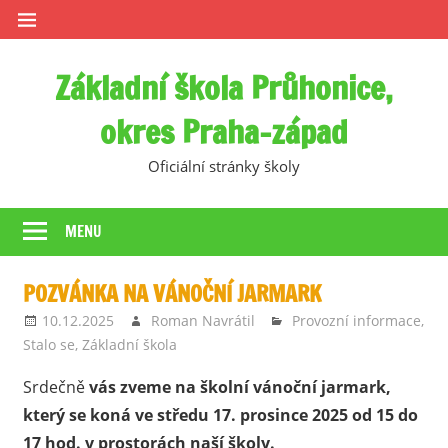
Skip
to
content
Základní škola Průhonice,
okres Praha-západ
Oficiální stránky školy
MENU
POZVÁNKA NA VÁNOČNÍ JARMARK
10.12.2025
Roman Navrátil
Provozní informace
,
Stalo se
,
Základní škola
Srdečně
vás zveme na školní vánoční jarmark,
který se koná ve středu 17. prosince 2025 od 15 do
17 hod. v prostorách naší školy.