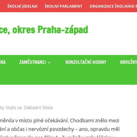
ŠKOLNÍ JÍDELNA
ŠKOLNÍ PARLAMENT
ORGANIZACE ŠKOLNÍHO R
ce, okres Praha-západ
INA
ZAMĚSTNANCI
KONZULTAČNÍ HODINY
KROUŽK
ty
,
Stalo se
,
Základní škola
oměnila v místo plné očekávání. Chodbami znělo mezi
ání a občas i nervózní povzdechy – ano, opravdu měl