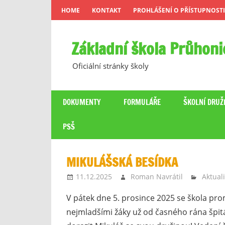
Skip
HOME
KONTAKT
PROHLÁŠENÍ O PŘÍSTUPNOSTI
to
content
Základní škola Průhoni
Oficiální stránky školy
DOKUMENTY
FORMULÁŘE
ŠKOLNÍ DRUŽ
PSŠ
MIKULÁŠSKÁ BESÍDKA
11.12.2025
Roman Navrátil
Aktuali
V pátek dne 5. prosince 2025 se škola pr
nejmladšími žáky už od časného rána špit