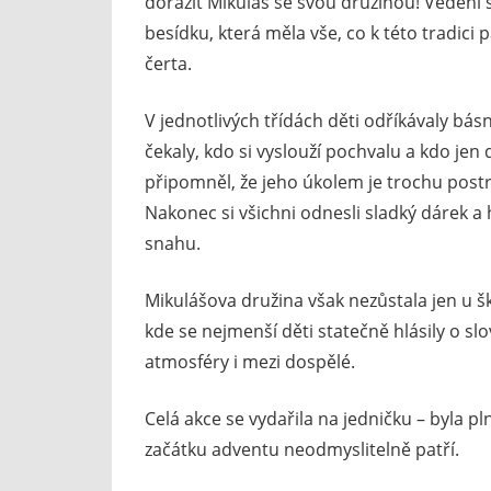
dorazit Mikuláš se svou družinou! Vedení š
besídku, která měla vše, co k této tradici
čerta.
V jednotlivých třídách děti odříkávaly básn
čekaly, kdo si vyslouží pochvalu a kdo j
připomněl, že jeho úkolem je trochu postr
Nakonec si všichni odnesli sladký dárek a h
snahu.
Mikulášova družina však nezůstala jen u šk
kde se nejmenší děti statečně hlásily o slo
atmosféry i mezi dospělé.
Celá akce se vydařila na jedničku – byla pl
začátku adventu neodmyslitelně patří.