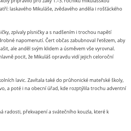
koly připravilo pro žáky 1.–3. ročníku mikulášskou
 patří: laskavého Mikuláše, zvědavého anděla i rošťáckého
ičky, zpívaly písničky a s nadšením i trochou napětí
en drobné napomenutí. Čert občas zabubnoval řetězem, aby
ašit, ale anděl svým klidem a úsměvem vše vyrovnal.
lavně pocit, že Mikuláš opravdu vidí jejich celoroční
olních lavic. Zavítala také do průhonické mateřské školy,
vo, a poté i na obecní úřad, kde rozptýlila trochu adventní
ná radosti, překvapení a svátečního kouzla, které k