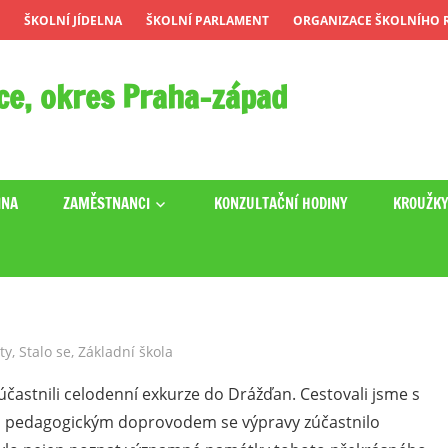
ŠKOLNÍ JÍDELNA
ŠKOLNÍ PARLAMENT
ORGANIZACE ŠKOLNÍHO R
ce, okres Praha-západ
INA
ZAMĚSTNANCI
KONZULTAČNÍ HODINY
KROUŽK
ty
,
Stalo se
,
Základní škola
zúčastnili celodenní exkurze do Drážďan. Cestovali jsme s
 s pedagogickým doprovodem se výpravy zúčastnilo