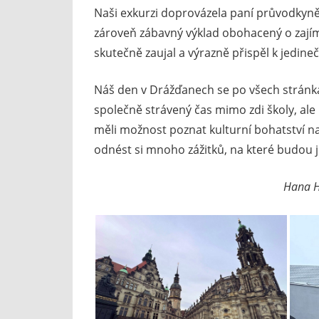
Naši exkurzi doprovázela paní průvodkyně
zároveň zábavný výklad obohacený o zajímav
skutečně zaujal a výrazně přispěl k jedin
Náš den v Drážďanech se po všech stránkách
společně strávený čas mimo zdi školy, al
měli možnost poznat kulturní bohatství n
odnést si mnoho zážitků, na které budou 
Hana H