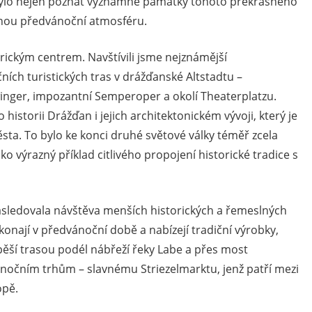
bylo nejen poznat významné památky tohoto překrásného
ečnou předvánoční atmosféru.
orickým centrem. Navštívili jsme nejznámější
ních turistických tras v drážďanské Altstadtu –
winger, impozantní Semperoper a okolí Theaterplatzu.
historii Drážďan i jejich architektonickém vývoji, který je
sta. To bylo ke konci druhé světové války téměř zcela
ko výrazný příklad citlivého propojení historické tradice s
ásledovala návštěva menších historických a řemeslných
konají v předvánoční době a nabízejí tradiční výrobky,
pěší trasou podél nábřeží řeky Labe a přes most
nočním trhům – slavnému Striezelmarktu, jenž patří mezi
opě.