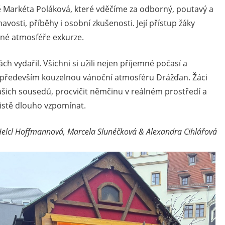
 Markéta Poláková, které vděčíme za odborný, poutavý a
osti, příběhy i osobní zkušenosti. Její přístup žáky
ečné atmosféře exkurze.
 vydařil. Všichni si užili nejen příjemné počasí a
e především kouzelnou vánoční atmosféru Drážďan. Žáci
ašich sousedů, procvičit němčinu v reálném prostředí a
jistě dlouho vzpomínat.
elcl Hoffmannová, Marcela Slunéčková & Alexandra Cihlářová