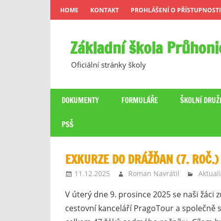
Skip
HOME
KONTAKT
PROHLÁŠENÍ O PŘÍSTUPNOSTI
to
content
Základní škola Průhoni
Oficiální stránky školy
DOKUMENTY
FORMULÁŘE
ŠKOLNÍ DRUŽ
PSŠ
EXKURZE DO DRÁŽĎAN (7. ROČ.)
11.12.2025
Roman Navrátil
Aktuali
V úterý dne 9. prosince 2025 se naši žáci 
cestovní kanceláří PragoTour a společně