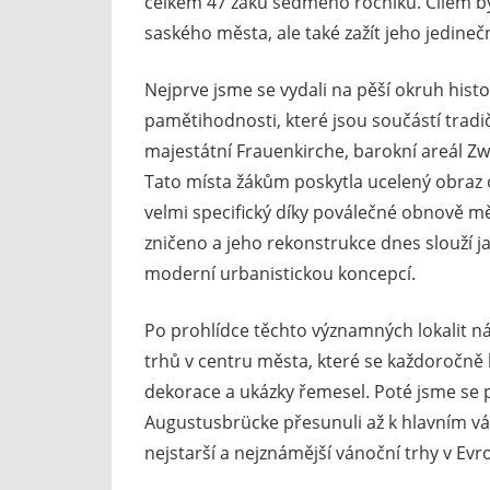
celkem 47 žáků sedmého ročníku. Cílem 
saského města, ale také zažít jeho jedin
Nejprve jsme se vydali na pěší okruh hist
pamětihodnosti, které jsou součástí tradič
majestátní Frauenkirche, barokní areál Z
Tato místa žákům poskytla ucelený obraz o 
velmi specifický díky poválečné obnově mě
zničeno a jeho rekonstrukce dnes slouží ja
moderní urbanistickou koncepcí.
Po prohlídce těchto významných lokalit n
trhů v centru města, které se každoročně 
dekorace a ukázky řemesel. Poté jsme se 
Augustusbrücke přesunuli až k hlavním vá
nejstarší a nejznámější vánoční trhy v Evr