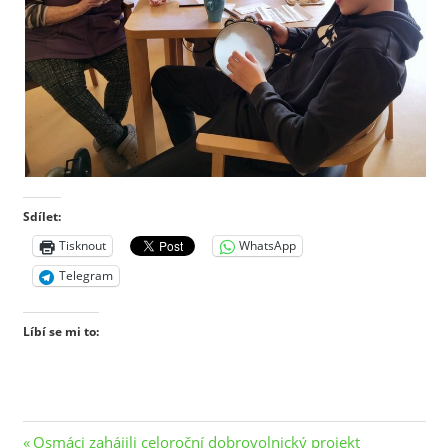
Sdílet:
Tisknout
WhatsApp
Telegram
Líbí se mi to:
Navigace
Previous
Osmáci zahájili celoroční dobrovolnický projekt