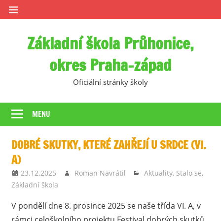
Skip
to
content
Základní škola Průhonice,
okres Praha-západ
Oficiální stránky školy
MENU
DOBRÉ SKUTKY, KTERÉ ZAHŘEJÍ U SRDCE (VI.
A)
23.12.2025
Roman Navrátil
Aktuality
,
Stalo se
,
Základní škola
V pondělí dne 8. prosince 2025 se naše třída VI. A, v
rámci celoškolního projektu Festival dobrých skutků,