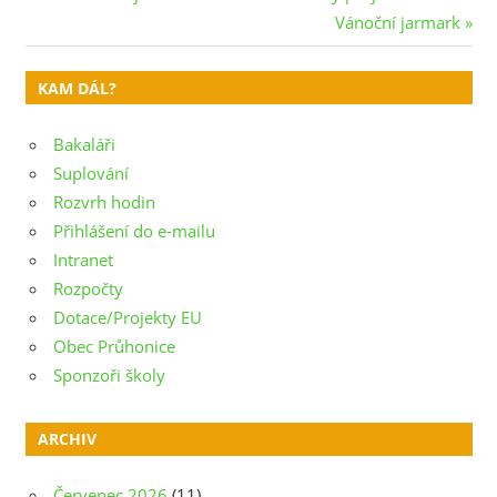
Post:
Next
Vánoční jarmark
pro
Post:
příspěvek
KAM DÁL?
Bakaláři
Suplování
Rozvrh hodin
Přihlášení do e-mailu
Intranet
Rozpočty
Dotace/Projekty EU
Obec Průhonice
Sponzoři školy
ARCHIV
Červenec 2026
(11)