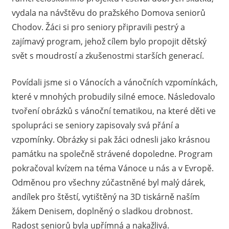
vydala na návštěvu do pražského Domova seniorů
Chodov. Žáci si pro seniory připravili pestrý a
zajímavý program, jehož cílem bylo propojit dětský
svět s moudrostí a zkušenostmi starších generací.
Povídali jsme si o Vánocích a vánočních vzpomínkách,
které v mnohých probudily silné emoce. Následovalo
tvoření obrázků s vánoční tematikou, na které děti ve
spolupráci se seniory zapisovaly svá přání a
vzpomínky. Obrázky si pak žáci odnesli jako krásnou
památku na společně strávené dopoledne. Program
pokračoval kvízem na téma Vánoce u nás a v Evropě.
Odměnou pro všechny zúčastněné byl malý dárek,
andílek pro štěstí, vytištěný na 3D tiskárně naším
žákem Denisem, doplněný o sladkou drobnost.
Radost seniorů byla upřímná a nakažlivá.